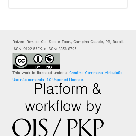
Raízes: Rev. de Cie. Soc. e Econ., Campina Grande, PB, Brasil.
ISSN: 0102-552X. e-ISSN: 2358-8705.
This work is licensed under a
Creative Commons Atribuição-
Uso não-comercial 4.0 Unported License
.