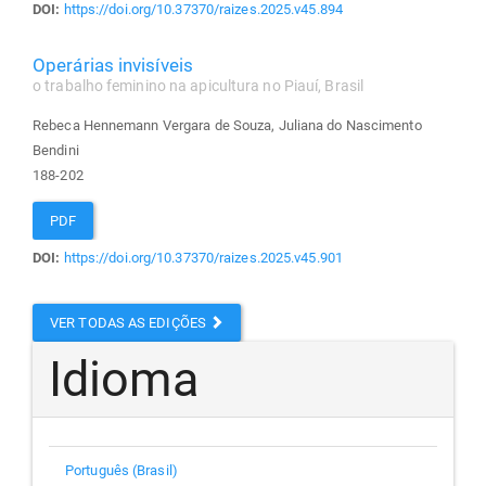
DOI:
https://doi.org/10.37370/raizes.2025.v45.894
Operárias invisíveis
o trabalho feminino na apicultura no Piauí, Brasil
Rebeca Hennemann Vergara de Souza, Juliana do Nascimento
Bendini
188-202
PDF
DOI:
https://doi.org/10.37370/raizes.2025.v45.901
VER TODAS AS EDIÇÕES
Idioma
Português (Brasil)