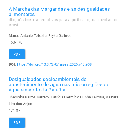
A Marcha das Margaridas e as desigualdades
alimentares
diagnósticos e alternativas para a política agroalimentar no
Brasil
Marco Antonio Teixeira, Eryka Galindo
150-170
PDF
DOI:
https://doi.org/10.37370/raizes.2025.v45.908
Desigualdades socioambientais do
abastecimento de água nas microrregiões de
água e esgoto da Paraíba
Jhersyka Barros Barreto, Patrícia Hermínio Cunha Feitosa, Kainara
Lira dos Anjos
171-87
PDF