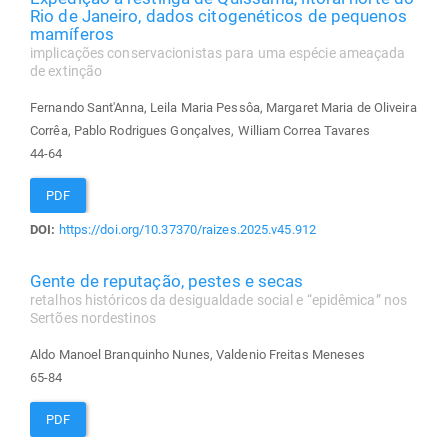
Rio de Janeiro, dados citogenéticos de pequenos
mamíferos
implicações conservacionistas para uma espécie ameaçada
de extinção
Fernando Sant'Anna, Leila Maria Pessôa, Margaret Maria de Oliveira
Corrêa, Pablo Rodrigues Gonçalves, William Correa Tavares
44-64
PDF
DOI:
https://doi.org/10.37370/raizes.2025.v45.912
Gente de reputação, pestes e secas
retalhos históricos da desigualdade social e “epidêmica” nos
Sertões nordestinos
Aldo Manoel Branquinho Nunes, Valdenio Freitas Meneses
65-84
PDF