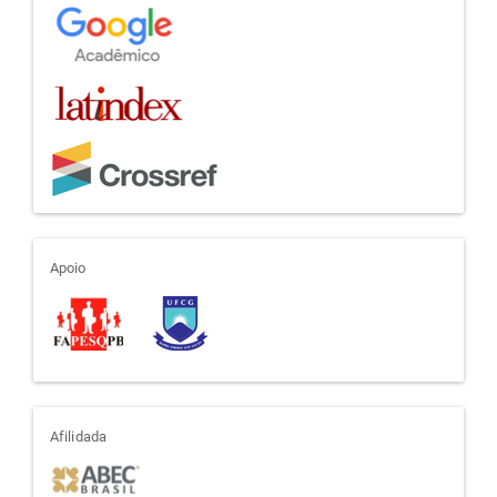
apoio
Apoio
afiliada
Afilidada