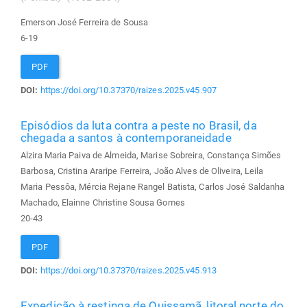
Emerson José Ferreira de Sousa
6-19
PDF
DOI:
https://doi.org/10.37370/raizes.2025.v45.907
Episódios da luta contra a peste no Brasil, da
chegada a santos à contemporaneidade
Alzira Maria Paiva de Almeida, Marise Sobreira, Constança Simões
Barbosa, Cristina Araripe Ferreira, João Alves de Oliveira, Leila
Maria Pessôa, Mércia Rejane Rangel Batista, Carlos José Saldanha
Machado, Elainne Christine Sousa Gomes
20-43
PDF
DOI:
https://doi.org/10.37370/raizes.2025.v45.913
Expedição à restinga de Quissamã, litoral norte do