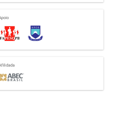
apoio
Apoio
afiliada
Afilidada