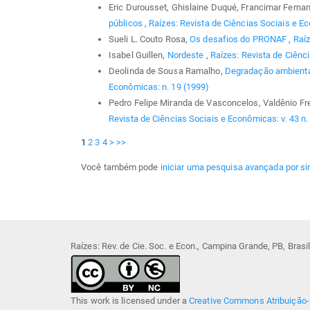
Eric Durousset, Ghislaine Duqué, Francimar Fern
públicos
,
Raízes: Revista de Ciências Sociais e E
Sueli L. Couto Rosa,
Os desafios do PRONAF
,
Raíz
Isabel Guillen,
Nordeste
,
Raízes: Revista de Ciênc
Deolinda de Sousa Ramalho,
Degradação ambienta
Econômicas: n. 19 (1999)
Pedro Felipe Miranda de Vasconcelos, Valdênio F
Revista de Ciências Sociais e Econômicas: v. 43 n.
1
2
3
4
>
>>
Você também pode
iniciar uma pesquisa avançada por si
Raízes: Rev. de Cie. Soc. e Econ., Campina Grande, PB, Bras
This work is licensed under a
Creative Commons Atribuição-