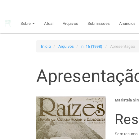
Navegação
Principal
Conteúdo
Sobre
Atual
Arquivos
Submissões
Anúncios
principal
Barra
Lateral
Início
Arquivos
n. 16 (1998)
Apresentação
Apresentaçã
Barra
Con
Maristela Si
lateral
do
Re
de
arti
Sem resumo