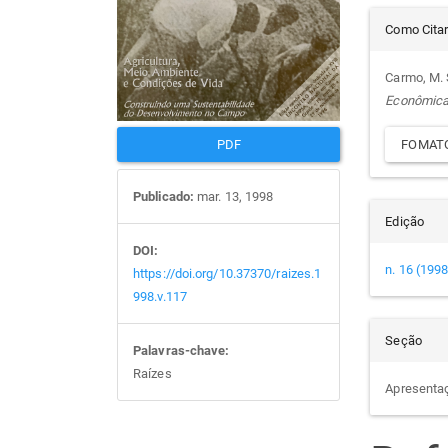
Det
artigos
prin
Como Cita
do
Carmo, M. 
Econômic
arti
FOMATO
PDF
Publicado:
mar. 13, 1998
Edição
DOI:
n. 16 (1998
https://doi.org/10.37370/raizes.1
998.v.117
Seção
Palavras-chave:
Raízes
Apresenta