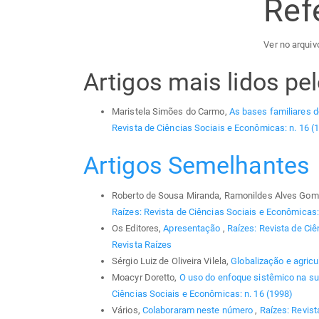
Ref
Ver no arquivo
Artigos mais lidos p
Maristela Simões do Carmo,
As bases familiares d
Revista de Ciências Sociais e Econômicas: n. 16 (
Artigos Semelhantes
Roberto de Sousa Miranda, Ramonildes Alves Gom
Raízes: Revista de Ciências Sociais e Econômicas: 
Os Editores,
Apresentação
,
Raízes: Revista de Ciê
Revista Raízes
Sérgio Luiz de Oliveira Vilela,
Globalização e agricu
Moacyr Doretto,
O uso do enfoque sistêmico na s
Ciências Sociais e Econômicas: n. 16 (1998)
Vários,
Colaboraram neste número
,
Raízes: Revist