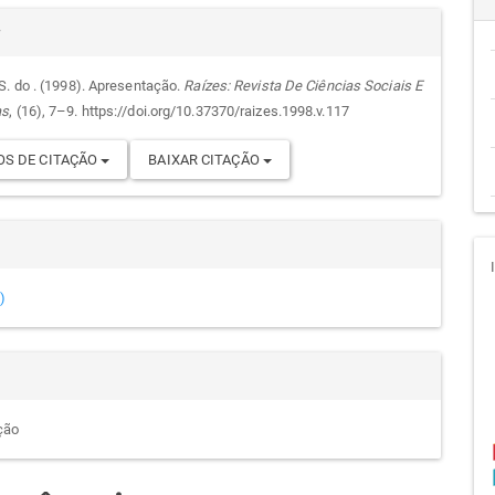
alhes
cipal
r
S. do . (1998). Apresentação.
Raízes: Revista De Ciências Sociais E
as
, (16), 7–9. https://doi.org/10.37370/raizes.1998.v.117
go
S DE CITAÇÃO
BAIXAR CITAÇÃO
)
ção