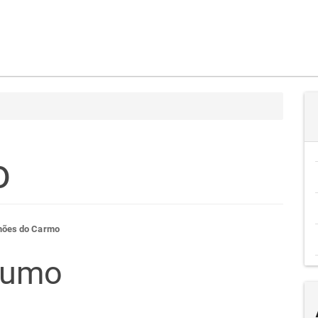
o
teúdo
mões do Carmo
sumo
go