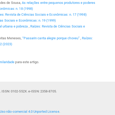
andes de Sousa,
As relações entre pequenos produtores e poderes
conômicas: n. 18 (1998)
es: Revista de Ciências Sociais e Econômicas: n. 17 (1998)
ias Sociais e Econômicas: n. 19 (1999)
l urbana e pobreza
,
Raízes: Revista de Ciências Sociais e
reitas Meneses,
“Passarin canta alegre porque choveu”
,
Raízes:
 2 (2023)
milaridade
para este artigo.
il. ISSN: 0102-552X. e-ISSN: 2358-8705.
Uso não-comercial 4.0 Unported License
.