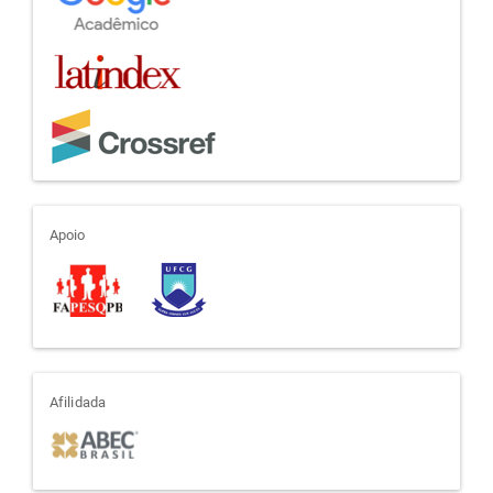
apoio
Apoio
afiliada
Afilidada