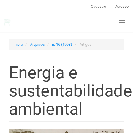
Navegação
Cadastro
Acesso
Principal
Conteúdo
Toggl
principal
naviga
Barra
Lateral
Início
Arquivos
n. 16 (1998)
Artigos
Energia e
sustentabilidade
ambiental