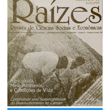
Barra
lateral
de
artigos