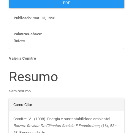
PDF
Publicado:
mar. 13, 1998
Palavras-chave:
Raízes
Conteúdo
Valeria Comitre
do
Resumo
artigo
Sem resumo.
Detalhes
principal
Como Citar
do
Comitre, V. . (1998). Energia e sustentabilidade ambiental.
Raízes: Revista De Ciências Sociais E Econômicas
, (16), 53–
58. Recuperado de