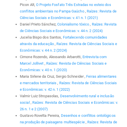
Picon Alt,
O Projeto Fosfato Três Estradas no esteio dos
conflitos ambientais no Pampa Gaúcho
,
Raízes: Revista de
Ciências Sociais e Econômicas: v. 41 n. 1 (2021)
Daniel Prieto Sánchez,
Colonialismo tóxico
,
Raízes: Revista
de Ciências Sociais e Econômicas: v. 44 n. 2 (2024)
Jucelia Bispo dos Santos,
Fortalecendo comunidades
através da educação
,
Raízes: Revista de Ciências Sociais e
Econômicas: v. 44 n. 2 (2024)
Cimone Rozendo, Alexsando Arbarotti,
Entrevista com
Marcel Jollivet
,
Raízes: Revista de Ciências Sociais e
Econômicas: v. 40 n. 1 (2020)
Maria Sirlene da Cruz, Sergio Schneider ,
Feiras alimentares
e mercados territoriais
,
Raízes: Revista de Ciências Sociais
e Econômicas: v. 42 n. 1 (2022)
Valmir Luiz Stropasolas,
Desenvolvimento rural e inclusão
social
,
Raízes: Revista de Ciências Sociais e Econômicas: v.
26 n. 1 e 2 (2007)
Gustavo Rovetta Pereira,
Desenhos e conflitos ontológicos
na produção de paisagens multiespécie
,
Raízes: Revista de