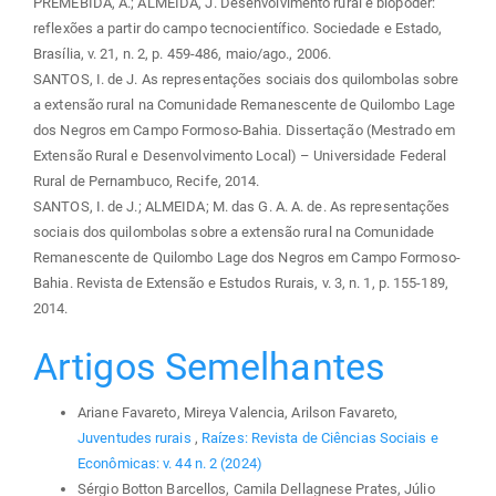
PREMEBIDA, A.; ALMEIDA, J. Desenvolvimento rural e biopoder:
reflexões a partir do campo tecnocientífico. Sociedade e Estado,
Brasília, v. 21, n. 2, p. 459-486, maio/ago., 2006.
SANTOS, I. de J. As representações sociais dos quilombolas sobre
a extensão rural na Comunidade Remanescente de Quilombo Lage
dos Negros em Campo Formoso-Bahia. Dissertação (Mestrado em
Extensão Rural e Desenvolvimento Local) – Universidade Federal
Rural de Pernambuco, Recife, 2014.
SANTOS, I. de J.; ALMEIDA; M. das G. A. A. de. As representações
sociais dos quilombolas sobre a extensão rural na Comunidade
Remanescente de Quilombo Lage dos Negros em Campo Formoso-
Bahia. Revista de Extensão e Estudos Rurais, v. 3, n. 1, p. 155-189,
2014.
Artigos Semelhantes
Ariane Favareto, Mireya Valencia, Arilson Favareto,
Juventudes rurais
,
Raízes: Revista de Ciências Sociais e
Econômicas: v. 44 n. 2 (2024)
Sérgio Botton Barcellos, Camila Dellagnese Prates, Júlio