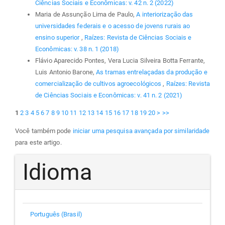
Ciências Sociais e Econômicas: v. 42 n. 2 (2022)
Maria de Assunção Lima de Paulo,
A interiorização das
universidades federais e o acesso de jovens rurais ao
ensino superior
,
Raízes: Revista de Ciências Sociais e
Econômicas: v. 38 n. 1 (2018)
Flávio Aparecido Pontes, Vera Lucia Silveira Botta Ferrante,
Luis Antonio Barone,
As tramas entrelaçadas da produção e
comercialização de cultivos agroecológicos
,
Raízes: Revista
de Ciências Sociais e Econômicas: v. 41 n. 2 (2021)
1
2
3
4
5
6
7
8
9
10
11
12
13
14
15
16
17
18
19
20
>
>>
Você também pode
iniciar uma pesquisa avançada por similaridade
para este artigo.
Idioma
Português (Brasil)