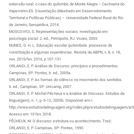
extensão rural: o caso do quilombo de Monte Alegre – Cachoeira do
Itapemirim-ES. Dissertação (Mestrado em Desenvolvimento
Territorial e Políticas Públicas) – Universidade Federal Rural do Rio
de Janeiro, Seropédica, 2014.
MOSCOVICI, S. Representações sociais: investigação em
psicologia social. 2. ed., Petrópolis, RJ: Vozes, 2003.
NUNES, G. H. L. Educação escolar quilombola: processos de
constituição e algumas experiências. Revista da ABPN, v. 8, n. 18,
nov. 2015/fev. 2016, p.107-131.
ORLANDI, E. P. Análise de Discurso: princípios e procedimentos.
Campinas, SP: Pontes, 6. ed., 2005a.
ORLANDI, E. P. As formas do silêncio: no movimento dos sentidos.
6. ed., Campinas, SP: Unicamp, 2007.
ORLANDI, E. P. Michel Pêcheux e a Análise de Discurso. Estudos da
língua(gem), n. 1, p. 9-13, 2005b. Disponível em:<
http://www.estudosdalinguagem.org/index.php/estudosdalinguagem/arti
Acesso em: 10 fev. 2018.
PÊCHEUX, M. O discurso: estrutura ou acontecimento. Trad.:
ORLANDI, E. P. Campinas, SP: Pontes, 1990.