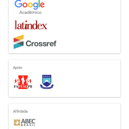
apoio
Apoio
afiliada
Afilidada