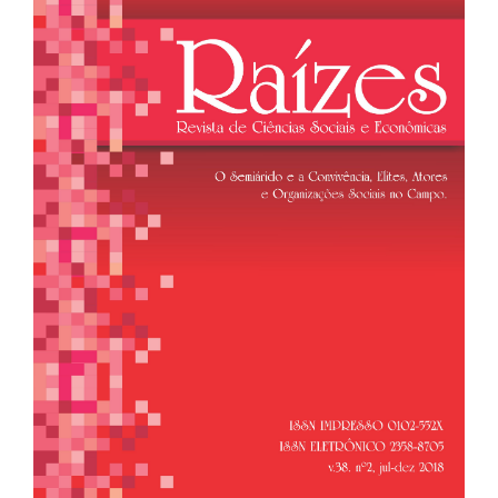
de
artigos