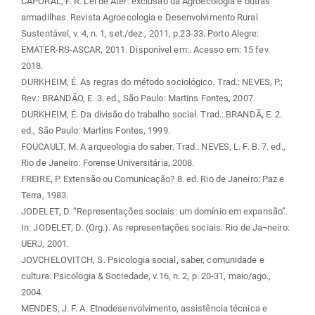
CAPORAL, F. R. Lei de Ater: exclusão da Agroecologia e outras
armadilhas. Revista Agroecologia e Desenvolvimento Rural
Sustentável, v. 4, n. 1, set./dez., 2011, p.23-33. Porto Alegre:
EMATER-RS-ASCAR, 2011. Disponível em:
. Acesso em: 15 fev.
2018.
DURKHEIM, É. As regras do método sociológico. Trad.: NEVES, P.;
Rev.: BRANDÃO, E. 3. ed., São Paulo: Martins Fontes, 2007.
DURKHEIM, É. Da divisão do trabalho social. Trad.: BRANDÃ, E. 2.
ed., São Paulo: Martins Fontes, 1999.
FOUCAULT, M. A arqueologia do saber. Trad.: NEVES, L. F. B. 7. ed.,
Rio de Janeiro: Forense Universitária, 2008.
FREIRE, P. Extensão ou Comunicação? 8. ed. Rio de Janeiro: Paz e
Terra, 1983.
JODELET, D. “Representações sociais: um domínio em expansão”.
In: JODELET, D. (Org.). As representações sociais. Rio de Ja¬neiro:
UERJ, 2001.
JOVCHELOVITCH, S. Psicologia social, saber, comunidade e
cultura. Psicologia & Sociedade, v.16, n. 2, p. 20-31, maio/ago.,
2004.
MENDES, J. F. A. Etnodesenvolvimento, assistência técnica e