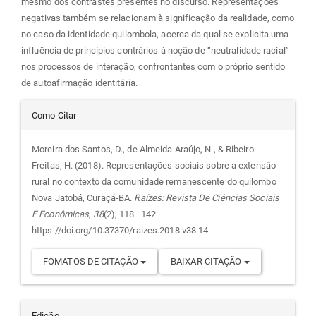
mesmo dos contrastes presentes no discurso. Representações
negativas também se relacionam à significação da realidade, como
no caso da identidade quilombola, acerca da qual se explicita uma
influência de princípios contrários à noção de “neutralidade racial”
nos processos de interação, confrontantes com o próprio sentido
de autoafirmação identitária.
Detalhes
Como Citar
do
Moreira dos Santos, D., de Almeida Araújo, N., & Ribeiro
Freitas, H. (2018). Representações sociais sobre a extensão
artigo
rural no contexto da comunidade remanescente do quilombo
Nova Jatobá, Curaçá-BA.
Raízes: Revista De Ciências Sociais
E Econômicas
,
38
(2), 118–142.
https://doi.org/10.37370/raizes.2018.v38.14
FOMATOS DE CITAÇÃO
BAIXAR CITAÇÃO
Edição