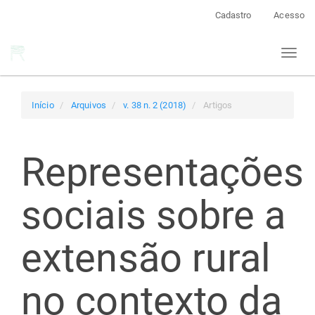
Navegação
Cadastro
Acesso
Principal
Conteúdo
Toggl
principal
naviga
Barra
Lateral
Início
Arquivos
v. 38 n. 2 (2018)
Artigos
Representações
sociais sobre a
extensão rural
no contexto da