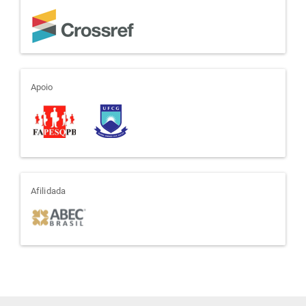
apoio
Apoio
afiliada
Afilidada