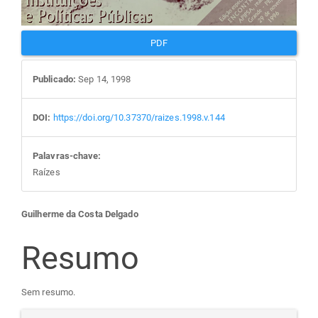
PDF
Publicado:
Sep 14, 1998
DOI:
https://doi.org/10.37370/raizes.1998.v.144
Palavras-chave:
Raízes
Conteúdo
Guilherme da Costa Delgado
do
Resumo
artigo
Sem resumo.