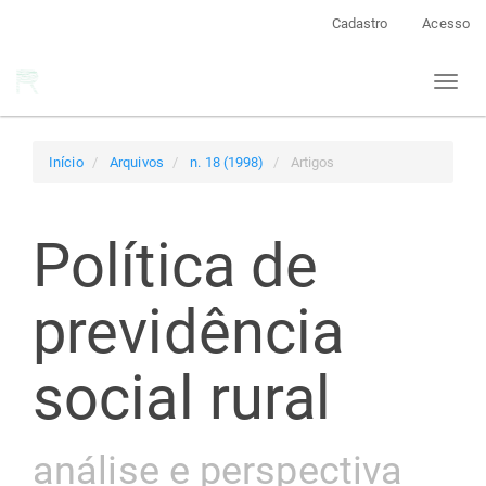
Navegação
Cadastro
Acesso
Principal
Conteúdo
Toggl
principal
naviga
Barra
Lateral
Início
Arquivos
n. 18 (1998)
Artigos
Política de
previdência
social rural
análise e perspectiva