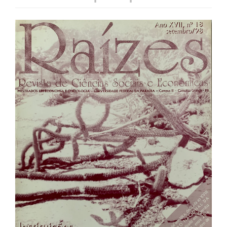
Barra
lateral
de
artigos