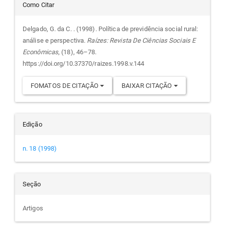
Detalhes
principal
Como Citar
do
Delgado, G. da C. . (1998). Política de previdência social rural:
análise e perspectiva.
Raízes: Revista De Ciências Sociais E
artigo
Econômicas
, (18), 46–78.
https://doi.org/10.37370/raizes.1998.v.144
FOMATOS DE CITAÇÃO
BAIXAR CITAÇÃO
Edição
n. 18 (1998)
Seção
Artigos