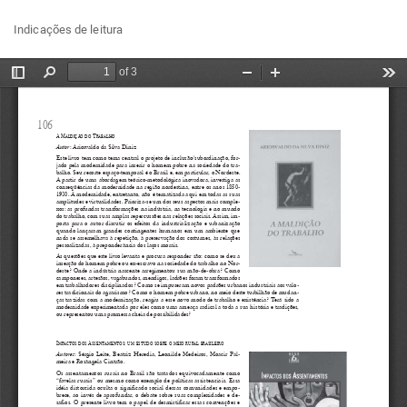
Voltar
Bai
Ba
Indicações de leitura
aos
P
Detalhes
do
Artigo