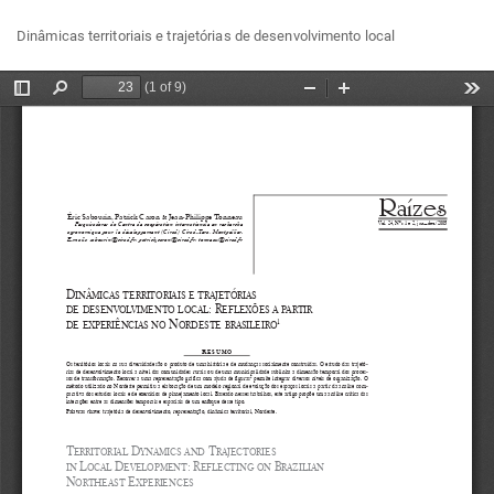
Voltar
Bai
Ba
Dinâmicas territoriais e trajetórias de desenvolvimento local
aos
P
Detalhes
do
Artigo