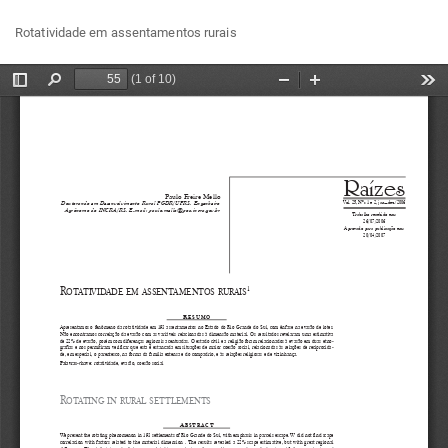
Voltar
Bai
Ba
Rotatividade em assentamentos rurais
aos
P
Detalhes
do
Artigo