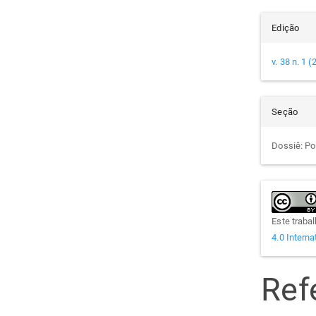
Edição
v. 38 n. 1 
Seção
Dossiê: Pol
Este traba
4.0 Interna
Ref