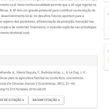
mento rural. Nova institucionalidade permite que a AF siga vigente na
íticas. A AF tem um grande potencial para contribuir na resolução de
 desenvolvimento local. Os desafios futuros apontam para a
 e registro dos produtores, diferenciação da produção, inovação nas
cado e de sistemas financeiros, e inclusão explícita nas estratégias
ento territorial rural.
alhes
r
iranda, A., Sáenz-Segura, F., Barboza Arias, L., & Le Coq, J.-F. .
íticas para la agricultura familiar en Costa Rica: una revisión.
go
vista De Ciências Sociais E Econômicas
,
38
(1), 51–64.
i.org/10.37370/raizes.2018.v38.39
S DE CITAÇÃO
BAIXAR CITAÇÃO