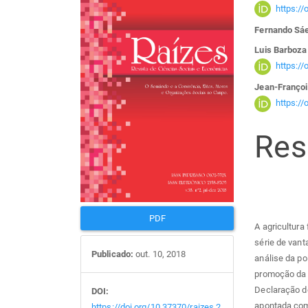
Barra
Con
https:/
lateral
do
Fernando Sá
Luis Barboza
de
arti
https:/
Jean-Françoi
artigos
prin
https:/
Re
PDF
A agricultura
série de vant
Publicado:
out. 10, 2018
análise da po
promoção da a
Declaração do
DOI:
apontada com
https://doi.org/10.37370/raizes.2