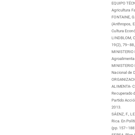
EQUIPO TÉCN
Agricultura F
FONTAINE, G. 
(Anthropos, E
Cultura Econ
LINDBLOM, C. 
19(2), 79–88,
MINISTERIO D
Agroalimentar
MINISTERIO 
Nacional de D
ORGANIZACI
ALIMENTA- CIÓ
Recuperado d
Partido Acció
2013.
SÁENZ, F., LE
Rica. En Polí
(pp. 157–188)
SEPSA. Plan S