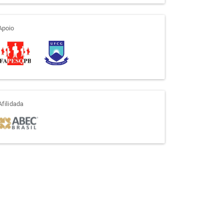
apoio
Apoio
afiliada
Afilidada