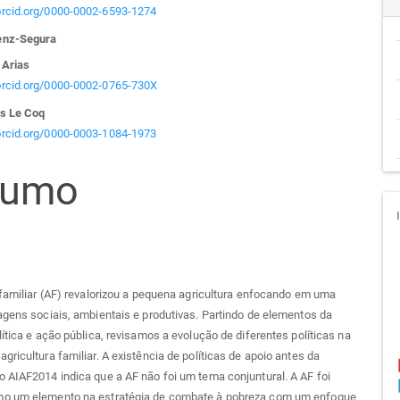
teúdo
/orcid.org/0000-0002-6593-1274
enz-Segura
 Arias
go
/orcid.org/0000-0002-0765-730X
s Le Coq
cipal
/orcid.org/0000-0003-1084-1973
sumo
 familiar (AF) revalorizou a pequena agricultura enfocando em uma
agens sociais, ambientais e produtivas. Partindo de elementos da
lítica e ação pública, revisamos a evolução de diferentes políticas na
gricultura familiar. A existência de políticas de apoio antes da
 AIAF2014 indica que a AF não foi um tema conjuntural. A AF foi
o um elemento na estratégia de combate à pobreza com um enfoque