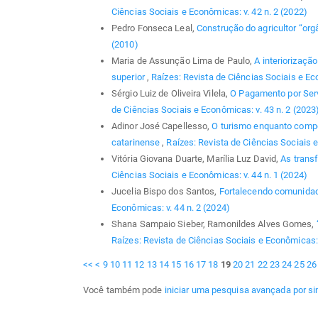
Ciências Sociais e Econômicas: v. 42 n. 2 (2022)
Pedro Fonseca Leal,
Construção do agricultor “org
(2010)
Maria de Assunção Lima de Paulo,
A interiorizaçã
superior
,
Raízes: Revista de Ciências Sociais e Eco
Sérgio Luiz de Oliveira Vilela,
O Pagamento por Ser
de Ciências Sociais e Econômicas: v. 43 n. 2 (2023
Adinor José Capellesso,
O turismo enquanto compon
catarinense
,
Raízes: Revista de Ciências Sociais e
Vitória Giovana Duarte, Marília Luz David,
As trans
Ciências Sociais e Econômicas: v. 44 n. 1 (2024)
Jucelia Bispo dos Santos,
Fortalecendo comunida
Econômicas: v. 44 n. 2 (2024)
Shana Sampaio Sieber, Ramonildes Alves Gomes,
Raízes: Revista de Ciências Sociais e Econômicas: 
<<
<
9
10
11
12
13
14
15
16
17
18
19
20
21
22
23
24
25
26
Você também pode
iniciar uma pesquisa avançada por si