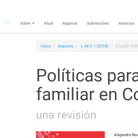
Navegação
Principal
Conteúdo
Sobre
Atual
Arquivos
Submissões
Anúncios
principal
Barra
Lateral
Início
Arquivos
v. 38 n. 1 (2018)
Dossiê: Polít
Políticas para
familiar en C
una revisión
Alejandro Ro