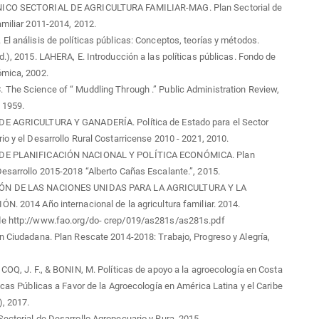
ICO SECTORIAL DE AGRICULTURA FAMILIAR-MAG. Plan Sectorial de
amiliar 2011-2014, 2012.
El análisis de políticas públicas: Conceptos, teorías y métodos.
d.), 2015. LAHERA, E. Introducción a las políticas públicas. Fondo de
ómica, 2002.
The Science of “ Muddling Through .” Public Administration Review,
 1959.
E AGRICULTURA Y GANADERÍA. Política de Estado para el Sector
io y el Desarrollo Rural Costarricense 2010 - 2021, 2010.
DE PLANIFICACIÓN NACIONAL Y POLÍTICA ECONÓMICA. Plan
esarrollo 2015-2018 “Alberto Cañas Escalante.”, 2015.
ÓN DE LAS NACIONES UNIDAS PARA LA AGRICULTURA Y LA
N. 2014 Año internacional de la agricultura familiar. 2014.
e http://www.fao.org/do- crep/019/as281s/as281s.pdf
n Ciudadana. Plan Rescate 2014-2018: Trabajo, Progreso y Alegría,
 COQ, J. F., & BONIN, M. Políticas de apoyo a la agroecología en Costa
ticas Públicas a Favor de la Agroecología en América Latina y el Caribe
, 2017.
ectorial de Desarrollo Agropecuario y Rura, 2015.