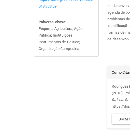
de desenvolvi
018.v38.39
agenda de pol
problemas de
Palavras-chave:
identificação
Pequena Agricultura; Ação
formas de mer
Pública; Instituições;
de desenvolvim
Instrumentos de Política;
Organização Campesina
Det
Como Cita
do
Rodríguez M
(2018). Pol
arti
Raízes: Re
https://do
FOMATO