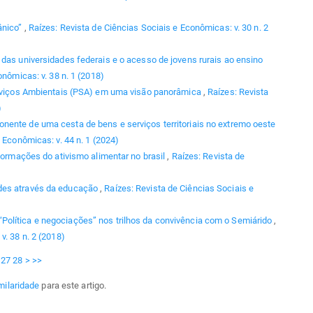
ânico”
,
Raízes: Revista de Ciências Sociais e Econômicas: v. 30 n. 2
o das universidades federais e o acesso de jovens rurais ao ensino
nômicas: v. 38 n. 1 (2018)
viços Ambientais (PSA) em uma visão panorâmica
,
Raízes: Revista
)
ente de uma cesta de bens e serviços territoriais no extremo oeste
 Econômicas: v. 44 n. 1 (2024)
formações do ativismo alimentar no brasil
,
Raízes: Revista de
des através da educação
,
Raízes: Revista de Ciências Sociais e
“Política e negociações” nos trilhos da convivência com o Semiárido
,
v. 38 n. 2 (2018)
27
28
>
>>
milaridade
para este artigo.