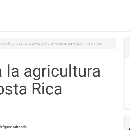
icas Públicas para a Agricultura Familiar na A. Latina e Caribe
 la agricultura
osta Rica
dríguez Miranda