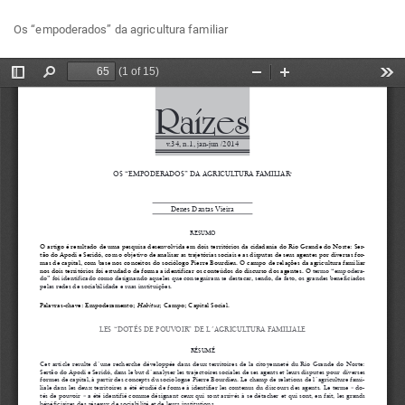
Voltar
Bai
Ba
Os “empoderados” da agricultura familiar
aos
P
Detalhes
do
Artigo