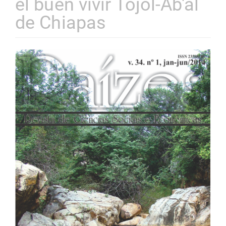
el buen vivir Tojol-Ab'al
de Chiapas
Barra
lateral
de
artigos