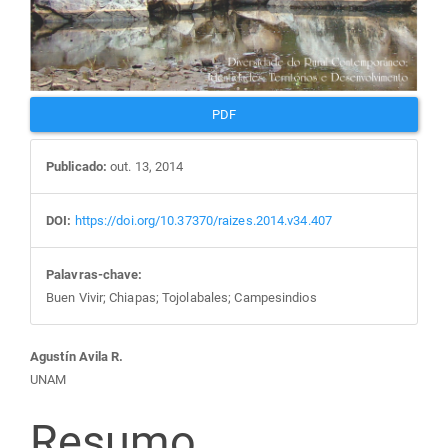
PDF
Publicado:
out. 13, 2014
DOI:
https://doi.org/10.37370/raizes.2014.v34.407
Palavras-chave:
Buen Vivir; Chiapas; Tojolabales; Campesindios
Conteúdo
Agustín Avila R.
UNAM
do
Resumo