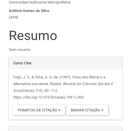
Universidad Autónoma Metropolitana
do
Antônio Gomes da Silva
UFPB
artigo
Resumo
principal
Sem resumo.
Detalhes
Como Citar
do
Feijó, J. V., & Silva, A. G. da. (1997). Crise neo-liberal e a
alternativa socialista.
Raízes: Revista De Ciências Sociais E
artigo
Econômicas
, (14), 83–112.
https://doi.org/10.37370/raizes.1997.v.492
FOMATOS DE CITAÇÃO
BAIXAR CITAÇÃO