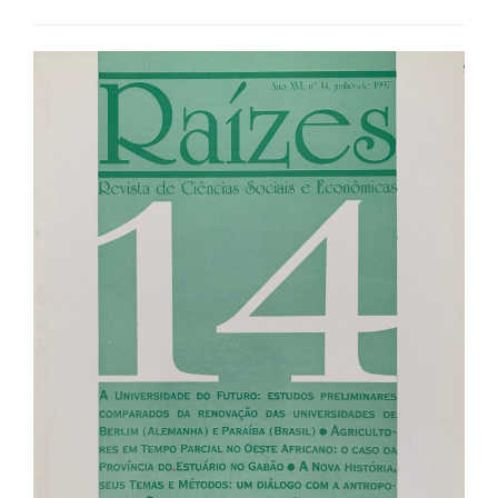
Barra
lateral
de
artigos