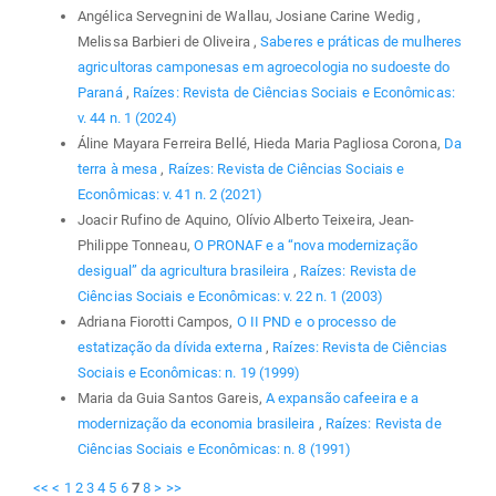
Angélica Servegnini de Wallau, Josiane Carine Wedig ,
Melissa Barbieri de Oliveira ,
Saberes e práticas de mulheres
agricultoras camponesas em agroecologia no sudoeste do
Paraná
,
Raízes: Revista de Ciências Sociais e Econômicas:
v. 44 n. 1 (2024)
Áline Mayara Ferreira Bellé, Hieda Maria Pagliosa Corona,
Da
terra à mesa
,
Raízes: Revista de Ciências Sociais e
Econômicas: v. 41 n. 2 (2021)
Joacir Rufino de Aquino, Olívio Alberto Teixeira, Jean-
Philippe Tonneau,
O PRONAF e a “nova modernização
desigual” da agricultura brasileira
,
Raízes: Revista de
Ciências Sociais e Econômicas: v. 22 n. 1 (2003)
Adriana Fiorotti Campos,
O II PND e o processo de
estatização da dívida externa
,
Raízes: Revista de Ciências
Sociais e Econômicas: n. 19 (1999)
Maria da Guia Santos Gareis,
A expansão cafeeira e a
modernização da economia brasileira
,
Raízes: Revista de
Ciências Sociais e Econômicas: n. 8 (1991)
<<
<
1
2
3
4
5
6
7
8
>
>>