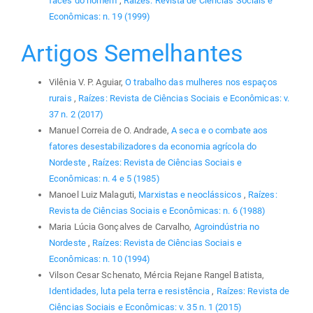
faces do homem
,
Raízes: Revista de Ciências Sociais e
Econômicas: n. 19 (1999)
Artigos Semelhantes
Vilênia V. P. Aguiar,
O trabalho das mulheres nos espaços
rurais
,
Raízes: Revista de Ciências Sociais e Econômicas: v.
37 n. 2 (2017)
Manuel Correia de O. Andrade,
A seca e o combate aos
fatores desestabilizadores da economia agrícola do
Nordeste
,
Raízes: Revista de Ciências Sociais e
Econômicas: n. 4 e 5 (1985)
Manoel Luiz Malaguti,
Marxistas e neoclássicos
,
Raízes:
Revista de Ciências Sociais e Econômicas: n. 6 (1988)
Maria Lúcia Gonçalves de Carvalho,
Agroindústria no
Nordeste
,
Raízes: Revista de Ciências Sociais e
Econômicas: n. 10 (1994)
Vilson Cesar Schenato, Mércia Rejane Rangel Batista,
Identidades, luta pela terra e resistência
,
Raízes: Revista de
Ciências Sociais e Econômicas: v. 35 n. 1 (2015)