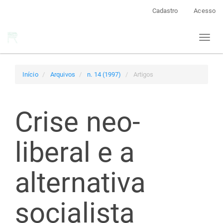
Navegação
Cadastro
Acesso
Principal
Conteúdo
Toggl
principal
naviga
Barra
Lateral
Início
Arquivos
n. 14 (1997)
Artigos
Crise neo-
liberal e a
alternativa
socialista