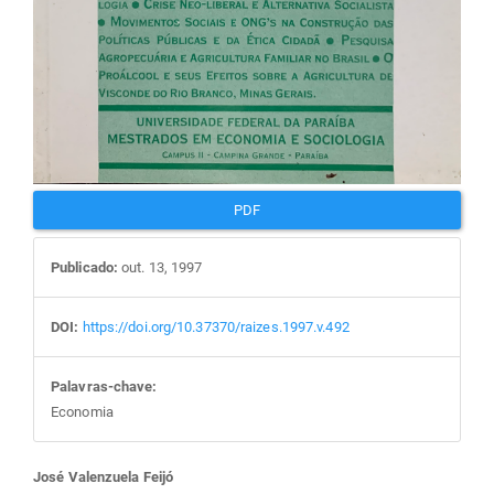
PDF
Publicado:
out. 13, 1997
DOI:
https://doi.org/10.37370/raizes.1997.v.492
Palavras-chave:
Economia
Conteúdo
José Valenzuela Feijó