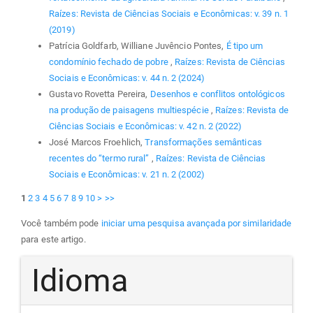
Raízes: Revista de Ciências Sociais e Econômicas: v. 39 n. 1
(2019)
Patrícia Goldfarb, Williane Juvêncio Pontes,
É tipo um
condomínio fechado de pobre
,
Raízes: Revista de Ciências
Sociais e Econômicas: v. 44 n. 2 (2024)
Gustavo Rovetta Pereira,
Desenhos e conflitos ontológicos
na produção de paisagens multiespécie
,
Raízes: Revista de
Ciências Sociais e Econômicas: v. 42 n. 2 (2022)
José Marcos Froehlich,
Transformações semânticas
recentes do “termo rural”
,
Raízes: Revista de Ciências
Sociais e Econômicas: v. 21 n. 2 (2002)
1
2
3
4
5
6
7
8
9
10
>
>>
Você também pode
iniciar uma pesquisa avançada por similaridade
para este artigo.
Idioma