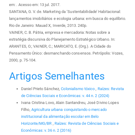
em:
. Acesso em: 13 jul. 2017.
SANTANA, G. V. de. Marketing da ‘Sustentabilidade’ Habitacional:
lançamentos imobiliários e ecologia urbana: em busca do equilíbrio.
Rio de Janeiro: Mauad X, Inverde, 2013. 240p.
VAINER, C. B. Pátria, empresa e mercadoria: Notas sobre a
estratégia discursiva do Planejamento Estratégico Urbano. In:
ARANTES, O.; VAINER, C.; MARICATO, E. (Org.). A Cidade do
Pensamento Único: desmanchando consensos. Petrópolis: Vozes,
2000, p. 75-104.
Artigos Semelhantes
Daniel Prieto Sánchez,
Colonialismo tóxico
,
Raízes: Revista
de Ciências Sociais e Econômicas: v. 44 n. 2 (2024)
Ivana Cristina Lovo, Alain Santandreu, José Divino Lopes
Filho,
Agricultura urbana conquistando o mercado
institucional da alimentação escolar em Belo
Horizonte/MG/BR
,
Raízes: Revista de Ciências Sociais e
Econômicas: v. 36 n. 2 (2016)