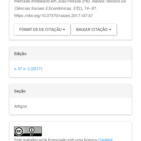
artigo
mercado imobiliário em João Pessoa (PB).
Raízes: Revista De
Ciências Sociais E Econômicas
,
37
(2), 74–87.
https://doi.org/10.37370/raizes.2017.v37.67
FOMATOS DE CITAÇÃO
BAIXAR CITAÇÃO
Edição
v. 37 n. 2 (2017)
Seção
Artigos
Este trabalho está licenciado sob uma licença
Creative