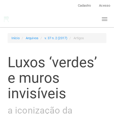
Navegação
Cadastro
Acesso
Principal
Conteúdo
Toggl
principal
naviga
Barra
Lateral
Início
Arquivos
v. 37 n. 2 (2017)
Artigos
Luxos ‘verdes’
e muros
invisíveis
a iconização da