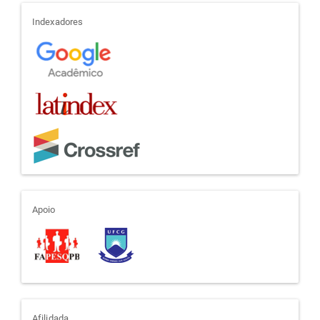
indexadores
Indexadores
apoio
Apoio
Afilidada