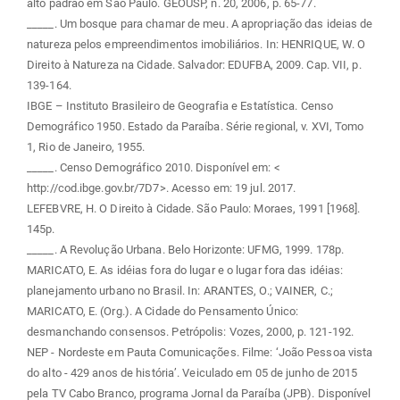
alto padrão em São Paulo. GEOUSP, n. 20, 2006, p. 65-77.
_____. Um bosque para chamar de meu. A apropriação das ideias de
natureza pelos empreendimentos imobiliários. In: HENRIQUE, W. O
Direito à Natureza na Cidade. Salvador: EDUFBA, 2009. Cap. VII, p.
139-164.
IBGE – Instituto Brasileiro de Geografia e Estatística. Censo
Demográfico 1950. Estado da Paraíba. Série regional, v. XVI, Tomo
1, Rio de Janeiro, 1955.
_____. Censo Demográfico 2010. Disponível em: <
http://cod.ibge.gov.br/7D7>. Acesso em: 19 jul. 2017.
LEFEBVRE, H. O Direito à Cidade. São Paulo: Moraes, 1991 [1968].
145p.
_____. A Revolução Urbana. Belo Horizonte: UFMG, 1999. 178p.
MARICATO, E. As idéias fora do lugar e o lugar fora das idéias:
planejamento urbano no Brasil. In: ARANTES, O.; VAINER, C.;
MARICATO, E. (Org.). A Cidade do Pensamento Único:
desmanchando consensos. Petrópolis: Vozes, 2000, p. 121-192.
NEP - Nordeste em Pauta Comunicações. Filme: ‘João Pessoa vista
do alto - 429 anos de história’. Veiculado em 05 de junho de 2015
pela TV Cabo Branco, programa Jornal da Paraíba (JPB). Disponível