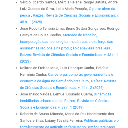
Sérgio Ricardo Santos, Mércia Rejane Rangel Batista, André
Luiz Guedes da Silva, Leila Maria Pessôa,
O peixe além da
pesca
,
Raízes: Revista de Ciências Sociais e Econômicas: v.
45 n. 1 (2025)
José Rodolfo Tenório Lima, Bruno Setton Gonçalves, Rodrigo
Pereyra de Sousa Coelho,
Mercado de trabalho,
incorporação das tecnologias mecânicas e o reforço das
assimetrias regionais na produção canavieira brasileira
,
Raízes: Revista de Ciências Sociais e Econômicas: v. 43 n. 1
(2023)
Kaliane de Freitas Maia, Luis Henrique Cunha, Patrícia
Hermínio Cunha,
Carros-pipa, compras governamentais e
economia da água no Semiárido brasileiro
,
Raízes: Revista
de Ciências Sociais e Econômicas: v. 44 n. 2 (2024)
José Inaldo Valões, Lemuel Dourado Guerra,
Dinâmicas
imobiliárias urbano-rurais
,
Raízes: Revista de Ciências
Sociais e Econômicas: v. 39 n. 1 (2019)
Roberto de Sousa Miranda, Maria da Paz Nascimento dos
Santos e Silva, Laiany Tássila Ferreira,
Políticas públicas e o
fortalecimento da agricultura familiar no Sertão Paraibano
,