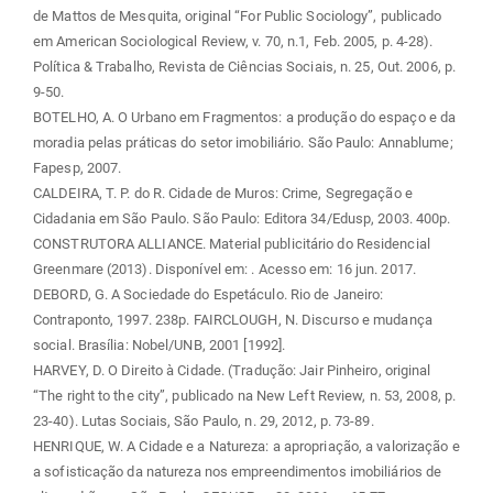
de Mattos de Mesquita, original “For Public Sociology”, publicado
em American Sociological Review, v. 70, n.1, Feb. 2005, p. 4-28).
Política & Trabalho, Revista de Ciências Sociais, n. 25, Out. 2006, p.
9-50.
BOTELHO, A. O Urbano em Fragmentos: a produção do espaço e da
moradia pelas práticas do setor imobiliário. São Paulo: Annablume;
Fapesp, 2007.
CALDEIRA, T. P. do R. Cidade de Muros: Crime, Segregação e
Cidadania em São Paulo. São Paulo: Editora 34/Edusp, 2003. 400p.
CONSTRUTORA ALLIANCE. Material publicitário do Residencial
Greenmare (2013). Disponível em:
. Acesso em: 16 jun. 2017.
DEBORD, G. A Sociedade do Espetáculo. Rio de Janeiro:
Contraponto, 1997. 238p. FAIRCLOUGH, N. Discurso e mudança
social. Brasília: Nobel/UNB, 2001 [1992].
HARVEY, D. O Direito à Cidade. (Tradução: Jair Pinheiro, original
“The right to the city”, publicado na New Left Review, n. 53, 2008, p.
23-40). Lutas Sociais, São Paulo, n. 29, 2012, p. 73-89.
HENRIQUE, W. A Cidade e a Natureza: a apropriação, a valorização e
a sofisticação da natureza nos empreendimentos imobiliários de