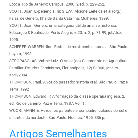
Época. Rio de Janeiro: Campus, 2000, 2 ed. p. 229-252.
SCOTT, Joan. Experiência. In: SILVA, Alcione Leite da et al (org.).
Falas de Gênero. Ilha de Santa Catarina: Mulheres, 1999.
SCOTT, Joan. Gênero: uma categoria útil de análise histórica.
Educação & Realidade, Porto Alegre, v. 20, n. 2, p. 71-99, jul./dez.
1995.
SCHERER-WARREN, Ilse. Redes de movimentos sociais. São Paulo:
Loyola, 1993.
STROPASOLAS, Valmir Luiz. O Valor (do) Casamento na Agricultura
Familiar. Estudos Feministas, Florianópolis, 12(1): 360, janeiro-
abril/2004
THOMPSON, Paul. A voz do passado: história oral. São Paulo: Paz e
Terra, 1992
THOMPSON, Edward. P. A formação da classe operária inglesa. 2.
ed. Rio de Janeiro: Paz e Terra, 1987. Vol. 1.
WOORTMANN, E. Herdeiros parentes e compadre: colonos do sul e
sitiantes do nordeste. São Paulo: Hucitec, 1995. 336 p.
Artigos Semelhantes