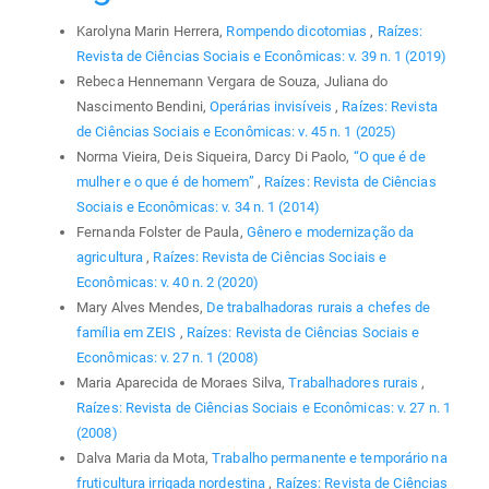
Karolyna Marin Herrera,
Rompendo dicotomias
,
Raízes:
Revista de Ciências Sociais e Econômicas: v. 39 n. 1 (2019)
Rebeca Hennemann Vergara de Souza, Juliana do
Nascimento Bendini,
Operárias invisíveis
,
Raízes: Revista
de Ciências Sociais e Econômicas: v. 45 n. 1 (2025)
Norma Vieira, Deis Siqueira, Darcy Di Paolo,
“O que é de
mulher e o que é de homem”
,
Raízes: Revista de Ciências
Sociais e Econômicas: v. 34 n. 1 (2014)
Fernanda Folster de Paula,
Gênero e modernização da
agricultura
,
Raízes: Revista de Ciências Sociais e
Econômicas: v. 40 n. 2 (2020)
Mary Alves Mendes,
De trabalhadoras rurais a chefes de
família em ZEIS
,
Raízes: Revista de Ciências Sociais e
Econômicas: v. 27 n. 1 (2008)
Maria Aparecida de Moraes Silva,
Trabalhadores rurais
,
Raízes: Revista de Ciências Sociais e Econômicas: v. 27 n. 1
(2008)
Dalva Maria da Mota,
Trabalho permanente e temporário na
fruticultura irrigada nordestina
,
Raízes: Revista de Ciências