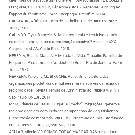
dilemmes de la justice dans une ère ‘Pos-tsocialiste”. En: COLLIN,
Françoise; DEUTSCHER, Pénélope (Orgs.). Repenser le politique:
l’apport du féminisme. Paris: Campagne Première, 2004.
GARCIA JR., Afrânio R. Terra de Trabalho. Rio de Janeiro, Paz e
Terra, 1983.
GALINDO, Eryka Danyelle S. Mulheres rurais e feminismos pós-
coloniais: será esta uma aproximação possível? Anais do XXX
Congresso ALAS, Costa Rica, 2015.
HEREDIA, Beatriz Maria A. A Morada da Vida. Trabalho Familiar de
Pequenos Produtores do Nordeste do Brasil. Rio de Janeiro, Paz e
Terra, 1979.
HERRERA, Karolyna M.; BIROCHE, Rene. Uma releitura das
organizações produtivas de mulheres rurais através da teoria da
reciprocidade. Revista Temas de Administração Pública v. 9, n. 1,
São Paulo, UNESP, 2014.
MAIA, Cláudia de Jesus. “Lugar” e “trecho”: migrações, gênero e
reciprocidade em comunidades camponesas do Jequitinhonha.
Dissertação de mestrado. 2000. 193 Programa de Pós- Graduação
em Ex- tensão Rural, Viçosa-MG, 2000.
AGUIAR, Vilênia V.P. SOMOS TODAS MARGARIDAS: um estudo