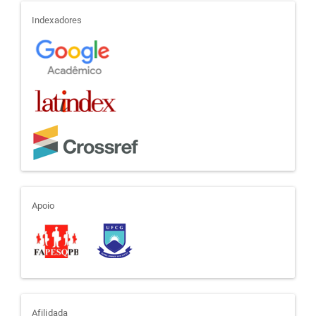
indexadores
Indexadores
apoio
Apoio
Afilidada