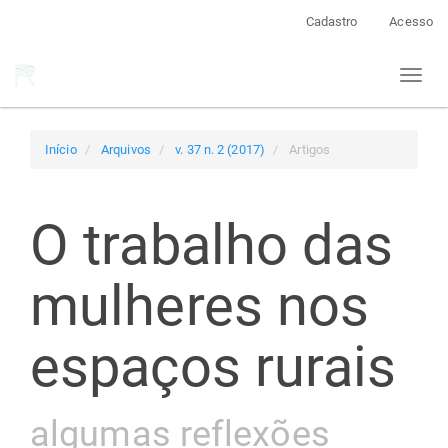
Navegação
Cadastro
Acesso
Principal
Conteúdo
Toggl
principal
naviga
Barra
Lateral
Início
Arquivos
v. 37 n. 2 (2017)
Artigos
O trabalho das
mulheres nos
espaços rurais
algumas reflexões