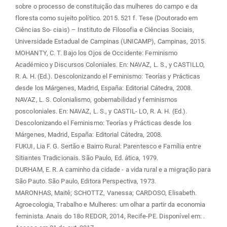
sobre o processo de constituição das mulheres do campo e da
floresta como sujeito político. 2015. 521 f. Tese (Doutorado em
Ciências So- ciais) – Instituto de Filosofia e Ciências Sociais,
Universidade Estadual de Campinas (UNICAMP), Campinas, 2015.
MOHANTY, C. T. Bajo los Ojos de Occidente: Feminismo
Académico y Discursos Coloniales. En: NAVAZ, L. S., y CASTILLO,
R. A. H. (Ed.). Descolonizando el Feminismo: Teorías y Prácticas
desde los Márgenes, Madrid, España: Editorial Cátedra, 2008.
NAVAZ, L. S. Colonialismo, gobernabilidad y feminismos
poscoloniales. En: NAVAZ, L. S., y CASTIL- LO, R. A. H. (Ed.).
Descolonizando el Feminismo: Teorías y Prácticas desde los
Márgenes, Madrid, España: Editorial Cátedra, 2008.
FUKUI, Lia F. G. Sertão e Bairro Rural: Parentesco e Família entre
Sitiantes Tradicionais. São Paulo, Ed. ática, 1979.
DURHAM, E. R. A caminho da cidade - a vida rural e a migração para
São Pauto. São Paulo, Editora Perspectiva, 1973.
MARONHAS, Maitê; SCHOTTZ, Vanessa; CARDOSO, Elisabeth.
Agroecologia, Trabalho e Mulheres: um olhar a partir da economia
feminista. Anais do 18o REDOR, 2014, Recife-PE. Disponível em:
.