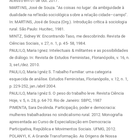
Acesso em 01 de out. 2017.
MARTINS, José de Souza. “As coisas no lugar: da ambiguidade à
dualidade na reflexão sociológica sobre a relação cidade–campo”.
In: MARTINS, José de Souza (Org.). Introdução crítica à sociologia
rural. São Paulo: Hucitec, 1981.
MINTZ, Sidney W. Encontrando Taso, me descobrindo. Revista de
Ciências Sociais, v. 27, n. 1, p. 45- 58, 1984.
PAULILO, Maria Ignez. Intelectuais & militantes e as possibilidades
de diálogo. In: Revista de Estudos Feministas, Florianópolis, v. 16, n.
3, set./dez. 2010.
PAULILO, Maria Ignéz S. Trabalho Familiar: uma categoria
esquecida de análise. Estudos Feministas, Florianópolis, v. 12, n. 1,
p. 229-252, jan./abril 2004.
PAULILO, Maria Ignéz S. O peso do trabalho leve. Revista Ciência
Hoje, v. 5, n. 28, p. 64-70. Rio de Janeiro: SBPC, 1987
PIMENTA, Sara Deolinda. Participação, poder e democracia:
mulheres trabalhadoras no sindicalismo rural. 2012. Monografia
apresentada ao Curso de Especialização em Democracia
Participativa, República e Movimentos Sociais. UFMG, 2012.
POLANYI, K. A Grande Transformação. As Origens de Nossa