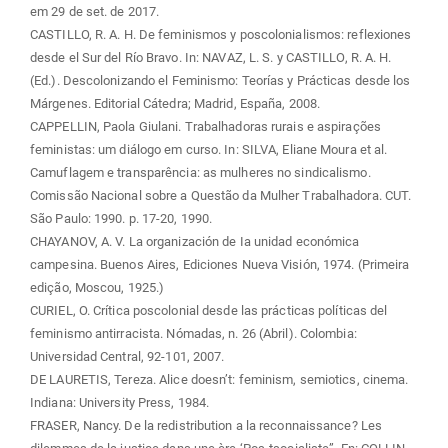
em 29 de set. de 2017.
CASTILLO, R. A. H. De feminismos y poscolonialismos: reflexiones
desde el Sur del Río Bravo. In: NAVAZ, L. S. y CASTILLO, R. A. H.
(Ed.). Descolonizando el Feminismo: Teorías y Prácticas desde los
Márgenes. Editorial Cátedra; Madrid, España, 2008.
CAPPELLIN, Paola Giulani. Trabalhadoras rurais e aspirações
feministas: um diálogo em curso. In: SILVA, Eliane Moura et al.
Camuflagem e transparência: as mulheres no sindicalismo.
Comissão Nacional sobre a Questão da Mulher Trabalhadora. CUT.
São Paulo: 1990. p. 17-20, 1990.
CHAYANOV, A. V. La organización de Ia unidad económica
campesina. Buenos Aires, Ediciones Nueva Visión, 1974. (Primeira
edição, Moscou, 1925.)
CURIEL, O. Crítica poscolonial desde las prácticas políticas del
feminismo antirracista. Nómadas, n. 26 (Abril). Colombia:
Universidad Central, 92-101, 2007.
DE LAURETIS, Tereza. Alice doesn’t: feminism, semiotics, cinema.
Indiana: University Press, 1984.
FRASER, Nancy. De la redistribution a la reconnaissance? Les