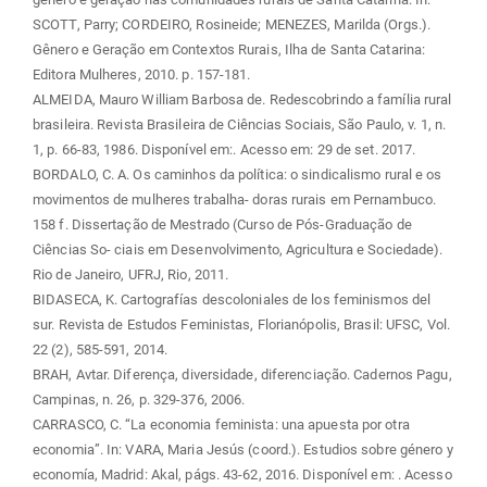
SCOTT, Parry; CORDEIRO, Rosineide; MENEZES, Marilda (Orgs.).
Gênero e Geração em Contextos Rurais, Ilha de Santa Catarina:
Editora Mulheres, 2010. p. 157-181.
ALMEIDA, Mauro William Barbosa de. Redescobrindo a família rural
brasileira. Revista Brasileira de Ciências Sociais, São Paulo, v. 1, n.
1, p. 66-83, 1986. Disponível em:
. Acesso em: 29 de set. 2017.
BORDALO, C. A. Os caminhos da política: o sindicalismo rural e os
movimentos de mulheres trabalha- doras rurais em Pernambuco.
158 f. Dissertação de Mestrado (Curso de Pós-Graduação de
Ciências So- ciais em Desenvolvimento, Agricultura e Sociedade).
Rio de Janeiro, UFRJ, Rio, 2011.
BIDASECA, K. Cartografías descoloniales de los feminismos del
sur. Revista de Estudos Feministas, Florianópolis, Brasil: UFSC, Vol.
22 (2), 585-591, 2014.
BRAH, Avtar. Diferença, diversidade, diferenciação. Cadernos Pagu,
Campinas, n. 26, p. 329-376, 2006.
CARRASCO, C. “La economia feminista: una apuesta por otra
economia”. In: VARA, Maria Jesús (coord.). Estudios sobre género y
economía, Madrid: Akal, págs. 43-62, 2016. Disponível em:
. Acesso