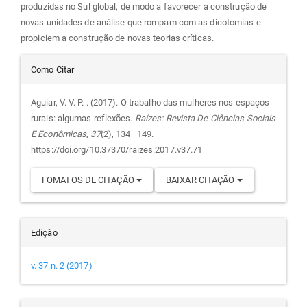
produzidas no Sul global, de modo a favorecer a construção de
novas unidades de análise que rompam com as dicotomias e
propiciem a construção de novas teorias críticas.
Detalhes
Como Citar
do
Aguiar, V. V. P. . (2017). O trabalho das mulheres nos espaços
rurais: algumas reflexões.
Raízes: Revista De Ciências Sociais
artigo
E Econômicas
,
37
(2), 134–149.
https://doi.org/10.37370/raizes.2017.v37.71
FOMATOS DE CITAÇÃO
BAIXAR CITAÇÃO
Edição
v. 37 n. 2 (2017)