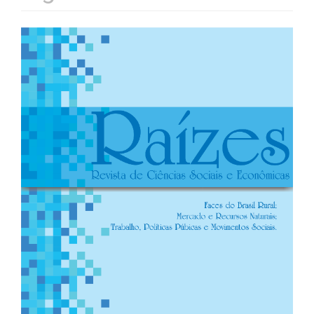
Barra
lateral
de
artigos