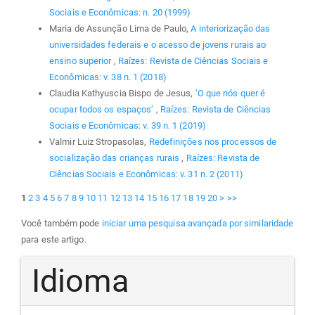
Sociais e Econômicas: n. 20 (1999)
Maria de Assunção Lima de Paulo,
A interiorização das
universidades federais e o acesso de jovens rurais ao
ensino superior
,
Raízes: Revista de Ciências Sociais e
Econômicas: v. 38 n. 1 (2018)
Claudia Kathyuscia Bispo de Jesus,
‘O que nós quer é
ocupar todos os espaços’
,
Raízes: Revista de Ciências
Sociais e Econômicas: v. 39 n. 1 (2019)
Valmir Luiz Stropasolas,
Redefinições nos processos de
socialização das crianças rurais
,
Raízes: Revista de
Ciências Sociais e Econômicas: v. 31 n. 2 (2011)
1
2
3
4
5
6
7
8
9
10
11
12
13
14
15
16
17
18
19
20
>
>>
Você também pode
iniciar uma pesquisa avançada por similaridade
para este artigo.
Idioma