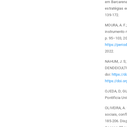
em Barcarena.
estratégias 
139-172.
MOURA, A. F.
instrumento m
p. 95–103, 20
https://perio
2022.
NAHUM, J. S;
DENDEICULTUR
doi:
https://
https://doi.
OJEDA, D; GU
Pontificia Un
OLIVEIRA, A. 
sociais, conf
185-206. Dis