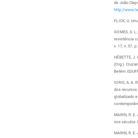
de João Cleps
http://www.l
FLICK, U. Uma
GOMES, D. L.;
resistência 
v. 17, n. 57, 
HÉBETTE, J. 
(Org.). Cruza
Belém: EDUFP
IORIS, A. A. 
dos recursos h
globalizado e
contemporâneo
MARIN, R. E.
nos séculos X
MARIN, R. E. 