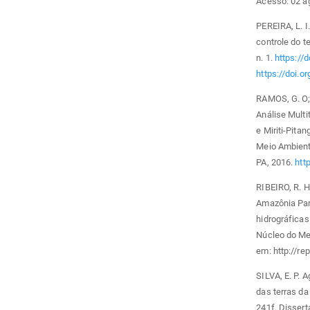
Acesso: 02 a
PEREIRA, L. I.
controle do te
n. 1.
https://
https://doi.o
RAMOS, G. O;
Análise Mult
e Miriti-Pita
Meio Ambient
PA, 2016.
htt
RIBEIRO, R. 
Amazônia Par
hidrográfica
Núcleo do Mei
em: http://re
SILVA, E. P. 
das terras da
241f. Disser