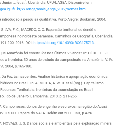
 Júnior ... [et al.]. Uberlândia: UFU/LAGEA. Disponível em:
agea.ig.ufu.br/xx1enga/anais_enga_2012/nomes.html
.
 introdução à pesquisa qualitativa. Porto Alegre: Bookman, 2004.
 SILVA, F. C.; MACEDO, C. O. Expansão territorial do dendê e
camponesa no nordeste paraense. Caminhos de Geografia, Uberlândia,
p. 191-200, 2016. DOI:
https://doi.org/10.14393/RCG175713
.
Que Amazônia foi construída nos últimos 25 anos? In: HÉBETTE, J.
ndo a fronteira: 30 anos de estudo do campesinato na Amazônia. V. IV.
A, 2004, p.165-180.
R. Da Foz às nascentes: Análise histórica e apropriação econômica
ídricos no Brasil. In: ALMEIDA, A. W. B. et al (org.). Capitalismo
 Recursos Territoriais: fronteiras da acumulação no Brasil
. Rio de Janeiro: Lamparina. 2010. p. 211-255.
 A. Camponeses, donos de engenho e escravos na região do Acará
VIII e XIX. Papers do NAEA. Belém out.2000. 153, p.4-26.
A; NOVAES, J. S. Danos sociais e ambientais pela exploração mineral