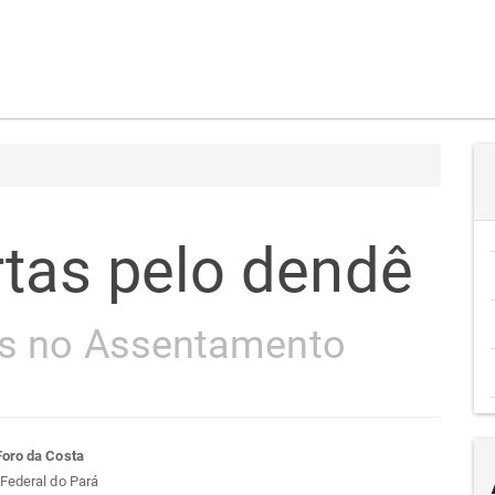
rtas pelo dendê
es no Assentamento
teúdo
Foro da Costa
Federal do Pará