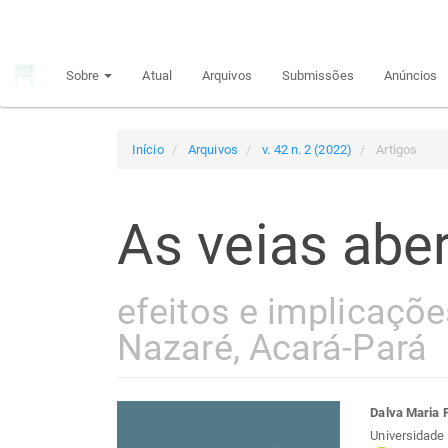
Navegação
Principal
Conteúdo
Sobre
Atual
Arquivos
Submissões
Anúncios
principal
Barra
Lateral
Início
Arquivos
v. 42 n. 2 (2022)
Artigos
As veias abe
efeitos e implicaçõ
Nazaré, Acará-Pará
Barra
Con
Dalva Maria 
Universidade 