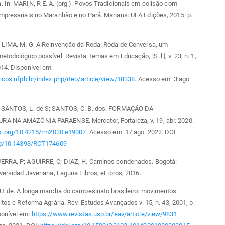
 In: MARIN, R E. A. (org.). Povos Tradicionais em colisão com
empresariais no Maranhão e no Pará. Manaus: UEA Edições, 2015. p.
; LIMA, M. G. A Reinvenção da Roda: Roda de Conversa, um
etodológico possível. Revista Temas em Educação, [S. l.], v. 23, n. 1,
14. Disponível em:
dicos.ufpb.br/index.php/rteo/article/view/18338
. Acesso em: 3 ago.
 SANTOS, L. de S; SANTOS, C. B. dos. FORMAÇÃO DA
A NA AMAZÔNIA PARAENSE. Mercator, Fortaleza, v. 19, abr. 2020.
doi.org/10.4215/rm2020.e19007
. Acesso em: 17 ago. 2022. DOI:
org/10.14393/RCT174609
ERRA, P; AGUIRRE, C; DIAZ, H. Caminos condenados. Bogotá:
iversidad Javeriana, Laguna Libros, eLibros, 2016.
U. de. A longa marcha do campesinato brasileiro: movimentos
litos e Reforma Agrária. Rev. Estudos Avançados v. 15, n. 43, 2001, p.
ponível em:
https://www.revistas.usp.br/eav/article/view/9831