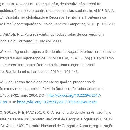
 BEZERRA, G das N. Desregulação, deslocalização e conflito
onsiderações sobre o controle das demandas sociais. In: ALMEIDA, A.
rg.). Capitalismo globalizado e Recursos Territoriais: fronteiras da
 Brasil contemporâneo. Rio de Janeiro: Lamparina, 2010. p. 179-209.
; ABADE, F. L. Para reinventar as rodas: rodas de conversa em
anos. Belo Horizonte: RECIMAM, 2008.
 B. de. Agroestratégias e Desterritorialização: Direitos Territoriais na
ategistas dos agronegócios. In: ALMEIDA, A. W. B. (org.). Capitalismo
 Recursos Territoriais: fronteiras da acumulação no Brasil
. Rio de Janeiro: Lamparina, 2010. p. 101-143.
W. B. de. Terras tradicionalmente ocupadas: processos de
ação e movimentos sociais. Revista Brasileira Estudos Urbanos e
6, 1, p. 9-32, maio 2004. DOI:
http://dx.doi.org/10.22296/2317-
n1p9
. DOI:
https://doi.org/10.22296/2317-1529.2004v6n1p9
O; SOUZA, R. B; MACEDO, C, O. A fronteira do dendê na Amazônia; o
ste paraense. In: Encontro Nacional de Geografia Agrária (21.: 2012:
G). Anais / XXI Encontro Nacional de Geografia Agrária; organização