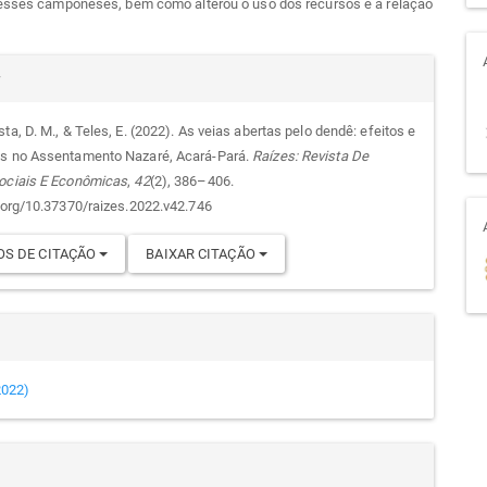
desses camponeses, bem como alterou o uso dos recursos e a relação
alhes
r
ta, D. M., & Teles, E. (2022). As veias abertas pelo dendê: efeitos e
es no Assentamento Nazaré, Acará-Pará.
Raízes: Revista De
go
ociais E Econômicas
,
42
(2), 386–406.
i.org/10.37370/raizes.2022.v42.746
S DE CITAÇÃO
BAIXAR CITAÇÃO
(2022)