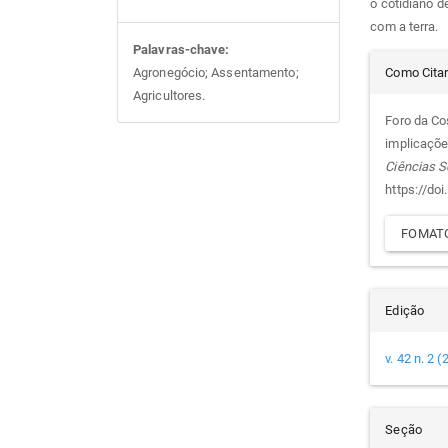
o cotidiano 
com a terra.
Palavras-chave:
Det
Como Cita
Agronegócio; Assentamento;
Agricultores.
do
Foro da Cos
implicaçõ
arti
Ciências S
https://do
FOMATO
Edição
v. 42 n. 2 
Seção