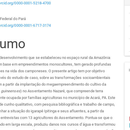
/orcid.org/0000-0001-5218-4700
go
Federal do Pará
/orcid.org/0000-0001-6717-3174
cipal
sumo
desenvolvimento que se estabeleceu no espaço rural da Amazônia
com base em empreendimentos monocultores, tem gerado profundas
es na vida dos camponeses. O presente artigo tem por objetivo
ravés do estudo de caso, sobre as transformações socioambientais
m a partir da implantação do megaempreendimento do cultivo da
s guineenses
) no Assentamento Nazaré, que compreende terra
nte ocupada por famílias agricultoras no município de Acará, PA. Este
e cunho qualitativo, com pesquisa bibliográfica e trabalho de campo,
ar a situação do igarapé Ipitinga e seus afluentes, a partir da
 entrevistas com 13 agricultores do Assentamento. Pontua-se que o
ado em larga escala, produziu danos nos cursos d’água e transformou