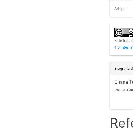
Artigos
Este traba
4.0 Interna
Biografia 
Eliana T
Doutora em
Ref