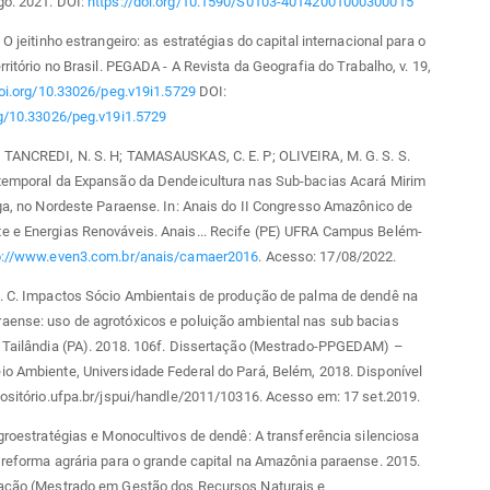
go. 2021. DOI:
https://doi.org/10.1590/S0103-40142001000300015
 O jeitinho estrangeiro: as estratégias do capital internacional para o
rritório no Brasil. PEGADA - A Revista da Geografia do Trabalho, v. 19,
doi.org/10.33026/peg.v19i1.5729
DOI:
rg/10.33026/peg.v19i1.5729
 TANCREDI, N. S. H; TAMASAUSKAS, C. E. P; OLIVEIRA, M. G. S. S.
itemporal da Expansão da Dendeicultura nas Sub-bacias Acará Mirim
nga, no Nordeste Paraense. In: Anais do II Congresso Amazônico de
e e Energias Renováveis. Anais... Recife (PE) UFRA Campus Belém-
p://www.even3.com.br/anais/camaer2016
. Acesso: 17/08/2022.
H. C. Impactos Sócio Ambientais de produção de palma de dendê na
aense: uso de agrotóxicos e poluição ambiental nas sub bacias
s Tailândia (PA). 2018. 106f. Dissertação (Mestrado-PPGEDAM) –
o Ambiente, Universidade Federal do Pará, Belém, 2018. Disponível
positório.ufpa.br/jspui/handle/2011/10316. Acesso em: 17 set.2019.
Agroestratégias e Monocultivos de dendê: A transferência silenciosa
 reforma agrária para o grande capital na Amazônia paraense. 2015.
tação (Mestrado em Gestão dos Recursos Naturais e