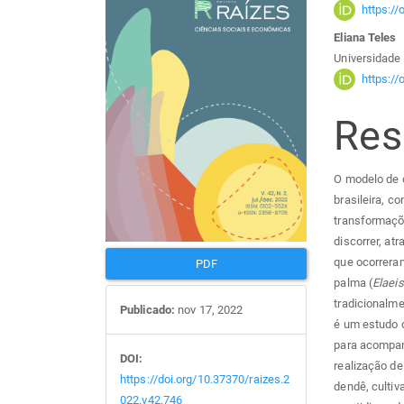
lateral
do
https:/
Eliana Teles
de
arti
Universidade 
https:/
artigos
prin
Re
O modelo de 
brasileira, 
transformaçõ
discorrer, at
que ocorrera
PDF
palma (
Elaei
tradicionalme
Publicado:
nov 17, 2022
é um estudo d
para acompanh
DOI:
realização de
https://doi.org/10.37370/raizes.2
dendê, cultiv
022.v42.746