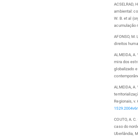
ACSELRAD, H;
ambiental: c
W. B. et al (o
acumulação no
AFONSO, M. L.
direitos hum
ALMEIDA, A. W.
mira dos estr
globalizado e
contemporâneo
ALMEIDA, A. 
territorializ
Regionais, v. 
1529.2004v6
COUTO, A. C. 
caso do norde
Uberlândia, M