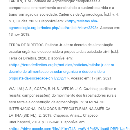
TARDIN, J. M. Jornada de Agroecologia: camponesas e
camponeses em movimento construindo o sustento da vida e a
transformação da sociedade. Cadernos de Agroecologia, [s.l.], v. 4,
n. 1, 31 dez. 2009. Disponível em: <
http://revistas.aba-
agroecologia.org.br/index.php/cad/article/view/3393
>. Acesso em:
13 nov. 2018.
TERRA DE DIREITOS. Ratinho Jr. altera decreto de alimentação
escolar orgânica e desconsidera proposta da sociedade civil. [s.l.]:
Terra de Direitos, 2020. Disponível em:
<
https://terradedireitos.org.br/noticias/noticias/ratinho-jr-altera-
decreto-de-alimentacao-escolar-organica-e-desconsidera-
proposta-da-sociedade-civil/23271
>. Acesso em: 17 jan. 2021.
WALLAU, A. S.; COSTA, B. H. S.; WEDIG, J. C. Cozinhar, partilhar e
resistir: camponesas(es) do movimento dos trabalhadores rurais
sem terra e a construção da agroecologia. In: SEMINÁRIO
INTERNACIONAL DIÁLOGOS INTERCULTURAIS NA AMÉRICA
LATINA (SIDIAL), 2., 2019, Chapecó. Anais... Chapecó:
UnoChapecó, 2019. p. 336-346. Disponível em:
<
https://drive.google.com/file/d/1nyT4S_xyaWHPcSWttsu6LDBFh1JoEn