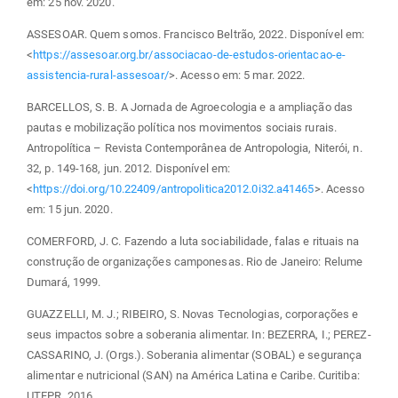
em: 25 nov. 2020.
ASSESOAR. Quem somos. Francisco Beltrão, 2022. Disponível em:
<
https://assesoar.org.br/associacao-de-estudos-orientacao-e-
assistencia-rural-assesoar/
>. Acesso em: 5 mar. 2022.
BARCELLOS, S. B. A Jornada de Agroecologia e a ampliação das
pautas e mobilização política nos movimentos sociais rurais.
Antropolítica – Revista Contemporânea de Antropologia, Niterói, n.
32, p. 149-168, jun. 2012. Disponível em:
<
https://doi.org/10.22409/antropolitica2012.0i32.a41465
>. Acesso
em: 15 jun. 2020.
COMERFORD, J. C. Fazendo a luta sociabilidade, falas e rituais na
construção de organizações camponesas. Rio de Janeiro: Relume
Dumará, 1999.
GUAZZELLI, M. J.; RIBEIRO, S. Novas Tecnologias, corporações e
seus impactos sobre a soberania alimentar. In: BEZERRA, I.; PEREZ-
CASSARINO, J. (Orgs.). Soberania alimentar (SOBAL) e segurança
alimentar e nutricional (SAN) na América Latina e Caribe. Curitiba:
UTFPR, 2016.