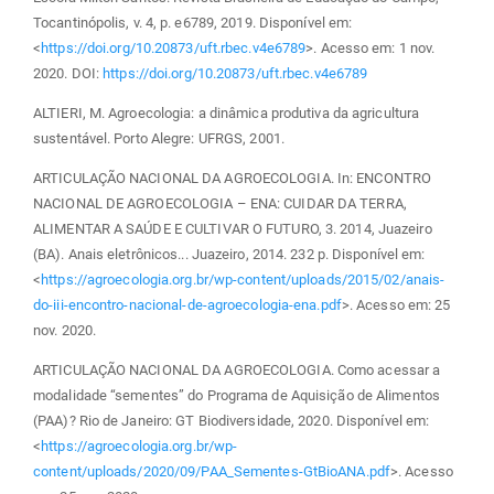
Tocantinópolis, v. 4, p. e6789, 2019. Disponível em:
<
https://doi.org/10.20873/uft.rbec.v4e6789
>. Acesso em: 1 nov.
2020. DOI:
https://doi.org/10.20873/uft.rbec.v4e6789
ALTIERI, M. Agroecologia: a dinâmica produtiva da agricultura
sustentável. Porto Alegre: UFRGS, 2001.
ARTICULAÇÃO NACIONAL DA AGROECOLOGIA. In: ENCONTRO
NACIONAL DE AGROECOLOGIA – ENA: CUIDAR DA TERRA,
ALIMENTAR A SAÚDE E CULTIVAR O FUTURO, 3. 2014, Juazeiro
(BA). Anais eletrônicos... Juazeiro, 2014. 232 p. Disponível em:
<
https://agroecologia.org.br/wp-content/uploads/2015/02/anais-
do-iii-encontro-nacional-de-agroecologia-ena.pdf
>. Acesso em: 25
nov. 2020.
ARTICULAÇÃO NACIONAL DA AGROECOLOGIA. Como acessar a
modalidade “sementes” do Programa de Aquisição de Alimentos
(PAA)? Rio de Janeiro: GT Biodiversidade, 2020. Disponível em:
<
https://agroecologia.org.br/wp-
content/uploads/2020/09/PAA_Sementes-GtBioANA.pdf
>. Acesso