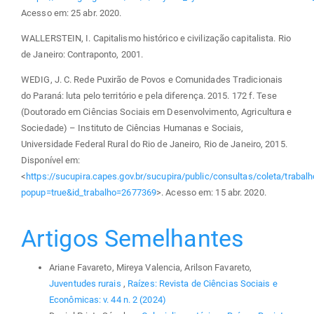
Acesso em: 25 abr. 2020.
WALLERSTEIN, I. Capitalismo histórico e civilização capitalista. Rio
de Janeiro: Contraponto, 2001.
WEDIG, J. C. Rede Puxirão de Povos e Comunidades Tradicionais
do Paraná: luta pelo território e pela diferença. 2015. 172 f. Tese
(Doutorado em Ciências Sociais em Desenvolvimento, Agricultura e
Sociedade) – Instituto de Ciências Humanas e Sociais,
Universidade Federal Rural do Rio de Janeiro, Rio de Janeiro, 2015.
Disponível em:
<
https://sucupira.capes.gov.br/sucupira/public/consultas/coleta/traba
popup=true&id_trabalho=2677369
>. Acesso em: 15 abr. 2020.
Artigos Semelhantes
Ariane Favareto, Mireya Valencia, Arilson Favareto,
Juventudes rurais
,
Raízes: Revista de Ciências Sociais e
Econômicas: v. 44 n. 2 (2024)