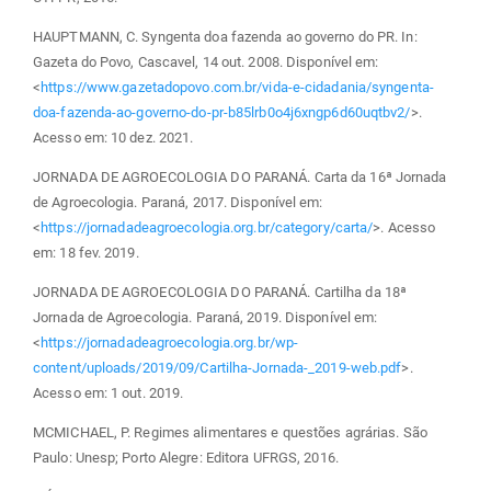
HAUPTMANN, C. Syngenta doa fazenda ao governo do PR. In:
Gazeta do Povo, Cascavel, 14 out. 2008. Disponível em:
<
https://www.gazetadopovo.com.br/vida-e-cidadania/syngenta-
doa-fazenda-ao-governo-do-pr-b85lrb0o4j6xngp6d60uqtbv2/
>.
Acesso em: 10 dez. 2021.
JORNADA DE AGROECOLOGIA DO PARANÁ. Carta da 16ª Jornada
de Agroecologia. Paraná, 2017. Disponível em:
<
https://jornadadeagroecologia.org.br/category/carta/
>. Acesso
em: 18 fev. 2019.
JORNADA DE AGROECOLOGIA DO PARANÁ. Cartilha da 18ª
Jornada de Agroecologia. Paraná, 2019. Disponível em:
<
https://jornadadeagroecologia.org.br/wp-
content/uploads/2019/09/Cartilha-Jornada-_2019-web.pdf
>.
Acesso em: 1 out. 2019.
MCMICHAEL, P. Regimes alimentares e questões agrárias. São
Paulo: Unesp; Porto Alegre: Editora UFRGS, 2016.