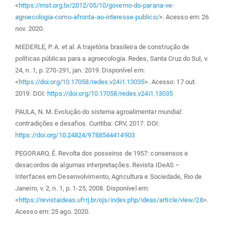
<
https://mst.org.br/2012/05/10/governo-do-parana-ve-
agroecologia-como-afronta-ao-interesse-publico/
>. Acesso em: 26
nov. 2020.
NIEDERLE, P. A. et al. A trajetória brasileira de construção de
políticas públicas para a agroecologia. Redes, Santa Cruz do Sul, v.
24, n. 1, p. 270-291, jan. 2019. Disponível em:
<
https://doi.org/10.17058/redes.v24i1.13035
>. Acesso: 17 out.
2019. DOI:
https://doi.org/10.17058/redes.v24i1.13035
PAULA, N. M. Evolução do sistema agroalimentar mundial:
contradições e desafios. Curitiba: CRV, 2017. DOI:
https://doi.org/10.24824/9788544414903
PEGORARO, É. Revolta dos posseiros de 1957: consensos e
desacordos de algumas interpretações. Revista IDeAS –
Interfaces em Desenvolvimento, Agricultura e Sociedade, Rio de
Janeiro, v. 2, n. 1, p. 1-25, 2008. Disponível em:
<
https://revistaideas.ufrrj.br/ojs/index.php/ideas/article/view/28
>.
Acesso em: 25 ago. 2020.