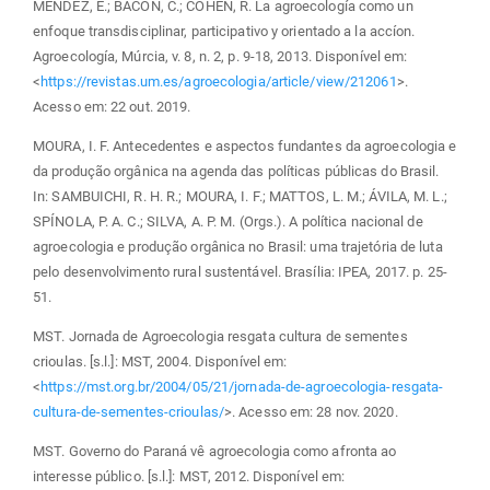
MÉNDEZ, E.; BACON, C.; COHEN, R. La agroecología como un
enfoque transdisciplinar, participativo y orientado a la accíon.
Agroecología, Múrcia, v. 8, n. 2, p. 9-18, 2013. Disponível em:
<
https://revistas.um.es/agroecologia/article/view/212061
>.
Acesso em: 22 out. 2019.
MOURA, I. F. Antecedentes e aspectos fundantes da agroecologia e
da produção orgânica na agenda das políticas públicas do Brasil.
In: SAMBUICHI, R. H. R.; MOURA, I. F.; MATTOS, L. M.; ÁVILA, M. L.;
SPÍNOLA, P. A. C.; SILVA, A. P. M. (Orgs.). A política nacional de
agroecologia e produção orgânica no Brasil: uma trajetória de luta
pelo desenvolvimento rural sustentável. Brasília: IPEA, 2017. p. 25-
51.
MST. Jornada de Agroecologia resgata cultura de sementes
crioulas. [s.l.]: MST, 2004. Disponível em:
<
https://mst.org.br/2004/05/21/jornada-de-agroecologia-resgata-
cultura-de-sementes-crioulas/
>. Acesso em: 28 nov. 2020.
MST. Governo do Paraná vê agroecologia como afronta ao
interesse público. [s.l.]: MST, 2012. Disponível em: