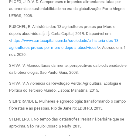
PLOEG, J. D. V. D. Camponeses e impérios alimentares: lutas por
autonomia e sustentabilidade na era da globalização. Porto Alegre:
UFRGS, 2008.
RUSCHEL, R. A história dos 13 agricultores presos por Moro e
depois absolvidos. [s.l.]: Carta Capital, 2019. Disponível em:
<
https://www.cartacapital.com.br/sociedade/a-historia-dos-13-
agricultores-presos-por-moro-e-depois-absolvidos/
>. Acesso em: 1
nov. 2020.
SHIVA, V. Monoculturas da mente: perspectivas da biodiversidade e
da biotecnologia. São Paulo: Gaia, 2003.
SHIVA, V. A violência da Revolução Verde: Agricultura, Ecologia e
Política do Terceiro Mundo. Lisboa: Mahatma, 2015.
SILIPDRANDI, E. Mulheres e agroecologia: transformando o campo,
florestas e as pessoas. Rio de Janeiro: EDUFRJ, 2015.
STENGERS, I. No tempo das catástrofes: resistir à barbárie que se
aproxima. São Paulo: Cosac & Naify, 2015.