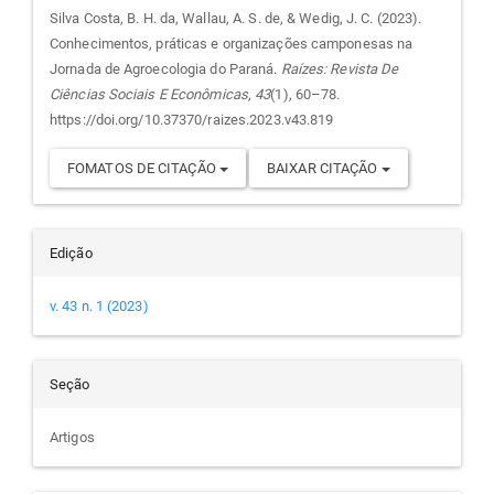
do
Silva Costa, B. H. da, Wallau, A. S. de, & Wedig, J. C. (2023).
Conhecimentos, práticas e organizações camponesas na
artigo
Jornada de Agroecologia do Paraná.
Raízes: Revista De
Ciências Sociais E Econômicas
,
43
(1), 60–78.
https://doi.org/10.37370/raizes.2023.v43.819
FOMATOS DE CITAÇÃO
BAIXAR CITAÇÃO
Edição
v. 43 n. 1 (2023)
Seção
Artigos