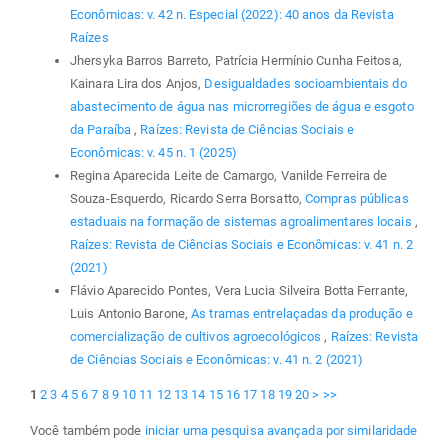
Econômicas: v. 42 n. Especial (2022): 40 anos da Revista
Raízes
Jhersyka Barros Barreto, Patrícia Hermínio Cunha Feitosa,
Kainara Lira dos Anjos,
Desigualdades socioambientais do
abastecimento de água nas microrregiões de água e esgoto
da Paraíba
,
Raízes: Revista de Ciências Sociais e
Econômicas: v. 45 n. 1 (2025)
Regina Aparecida Leite de Camargo, Vanilde Ferreira de
Souza-Esquerdo, Ricardo Serra Borsatto,
Compras públicas
estaduais na formação de sistemas agroalimentares locais
,
Raízes: Revista de Ciências Sociais e Econômicas: v. 41 n. 2
(2021)
Flávio Aparecido Pontes, Vera Lucia Silveira Botta Ferrante,
Luis Antonio Barone,
As tramas entrelaçadas da produção e
comercialização de cultivos agroecológicos
,
Raízes: Revista
de Ciências Sociais e Econômicas: v. 41 n. 2 (2021)
1
2
3
4
5
6
7
8
9
10
11
12
13
14
15
16
17
18
19
20
>
>>
Você também pode
iniciar uma pesquisa avançada por similaridade