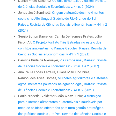
Daniel Prieto Sánchez,
Colonialismo tóxico
,
Raízes: Revista
de Ciências Sociais e Econômicas: v. 44 n. 2 (2024)
Jonas José Seminotti,
Origem e atuação dos movimentos
sociais no Alto Uruguai Gaúcho do Rio Grande do Sul
,
Raízes: Revista de Ciências Sociais e Econômicas: v. 44 n. 2
(2024)
Sérgio Botton Barcellos, Camila Dellagnese Prates, Júlio
Picon Alt,
O Projeto Fosfato Três Estradas no esteio dos
conflitos ambientais no Pampa Gaúcho
,
Raízes: Revista de
Ciências Sociais e Econômicas: v. 41 n. 1 (2021)
Carolina Burle de Niemeyer,
Via campesina
,
Raízes: Revista
de Ciências Sociais e Econômicas: v. 26 n. 1 e 2 (2007)
Ana Paula Lopes Ferreira, Liliana Mari Lino Pires,
Ramonildes Alves Gomes,
Mulheres agricultoras e sistemas
agroalimentares pautados na agroecologia
,
Raízes: Revista
de Ciências Sociais e Econômicas: v. 41 n. 2 (2021)
Paulo Niederle, Valdemar João Wesz Junior,
A transição
para sistemas alimentares sustentáveis e saudáveis por
meio de políticas orientadas para uma gestão estratégica
das práticas sociais
,
Raízes: Revista de Ciências Sociais e