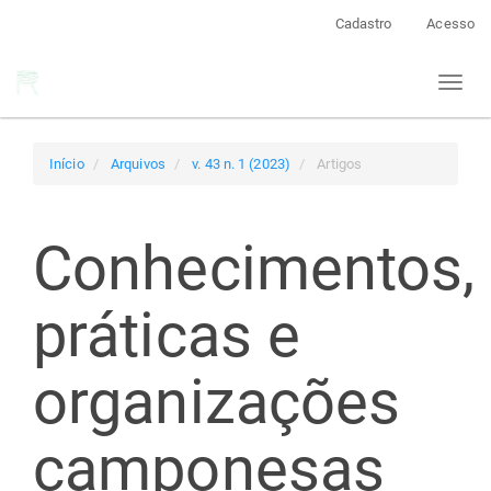
Navegação
Cadastro
Acesso
Principal
Conteúdo
Toggl
principal
naviga
Barra
Lateral
Início
Arquivos
v. 43 n. 1 (2023)
Artigos
Conhecimentos,
práticas e
organizações
camponesas