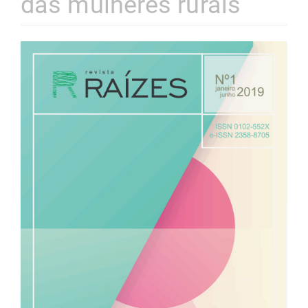
das mulheres rurais
Barra
lateral
de
artigos