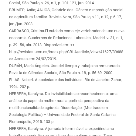
Social, São Paulo, v. 26, n.1, p. 101-121, jun. 2014.
BRUMER, Anita; ANJOS, Gabriele dos. Gênero e reprodução social
na agricultura familiar. Revista Nera, São Paulo, v.11, n.12, p.6-17,
jan./jun. 2008.
CARRASCO, Cristina.El cuidado como eje vertebrador de una nueva
economía. Cuadernos de Relaciones Laborales, Madrid, v. 31, n. 1,
p. 39 -56, abr. 2013. Disponível em: <<
http://revistas.ucm.es/index.php/CRLA/article/view/41627/39688
>> Acesso em: 24/02/2019.
DURÁN, María Ángeles. Uso del tiempo y trabajo no remunerado.
Revista de Ciências Sociais, São Paulo n. 18, p. 56-69, 2000.
ELIAS, Nobert. A sociedade dos indivíduos. Rio de Janeiro: Zahar,
1994. 202 p.
HERRERA, Karolyna. Da invisibilidade ao reconhecimento: uma
análise do papel da mulher rural a partir da perspectiva da
multifuncionalidade agrícola. Dissertação. (Mestrado em
Sociologia Política) – Universidade Federal de Santa Catarina,
Florianópolis, 2015. 133 p.
HERRERA, Karolyna. A jornada interminável: a experiência no
trabalho reprodutivo no cotidiano das mulheres rurais. Tese.