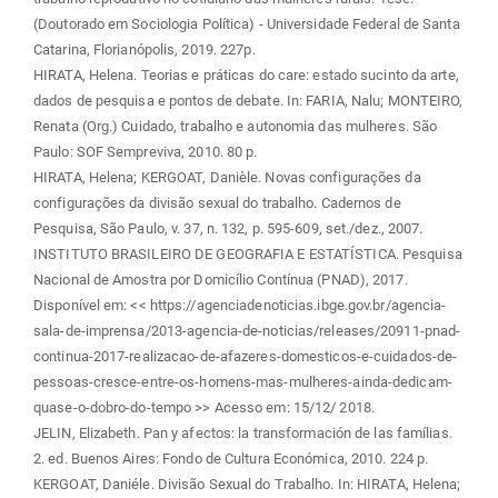
(Doutorado em Sociologia Política) - Universidade Federal de Santa
Catarina, Florianópolis, 2019. 227p.
HIRATA, Helena. Teorias e práticas do care: estado sucinto da arte,
dados de pesquisa e pontos de debate. In: FARIA, Nalu; MONTEIRO,
Renata (Org.) Cuidado, trabalho e autonomia das mulheres. São
Paulo: SOF Sempreviva, 2010. 80 p.
HIRATA, Helena; KERGOAT, Danièle. Novas configurações da
configurações da divisão sexual do trabalho. Cadernos de
Pesquisa, São Paulo, v. 37, n. 132, p. 595-609, set./dez., 2007.
INSTITUTO BRASILEIRO DE GEOGRAFIA E ESTATÍSTICA. Pesquisa
Nacional de Amostra por Domicílio Contínua (PNAD), 2017.
Disponível em: << https://agenciadenoticias.ibge.gov.br/agencia-
sala-de-imprensa/2013-agencia-de-noticias/releases/20911-pnad-
continua-2017-realizacao-de-afazeres-domesticos-e-cuidados-de-
pessoas-cresce-entre-os-homens-mas-mulheres-ainda-dedicam-
quase-o-dobro-do-tempo >> Acesso em: 15/12/ 2018.
JELIN, Elizabeth. Pan y afectos: la transformación de las famílias.
2. ed. Buenos Aires: Fondo de Cultura Económica, 2010. 224 p.
KERGOAT, Daniéle. Divisão Sexual do Trabalho. In: HIRATA, Helena;