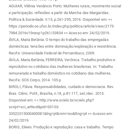
AGUIAR, Vilênia Venâncio Porto. Mulheres rurais, movimento social
e participação: reflexões a partir da Marcha das Margaridas.
Política & Sociedade. V.15, p.261-295, 2016. Disponível em: <<
https://periodicos.ufsc.br/index.php/politica/article/view/2175-
7984.2016v15nesp1p261/33804 >> Acesso em: 24/02/2019.
ÁVILA, Maria Betânia. O tempo do trabalho das empregadas
domésticas: tensões entre dominação/exploração e resistência.
Recife: Universidade Federal de Pernambuco, 2009.
ÁVILA, Maria Betânia; FERREIRA, Verônica. Trabalho produtivo e
reprodutivo no cotidiano das mulheres brasileiras. In: Trabalho
remunerado e trabalho doméstico no cotidiano das mulheres.
Recife: SOS Corpo, 2014. 105 p.
BIROLI, Flávia. Responsabilidades, cuidado e democracia. Rev.
Bras. Ciênc. Polít., Brasília, n.18, p.81-117, set./dec. 2015.
Disponível em: << http://www.scielo.br/scielo.php?
script=sci_arttext&pid=S0103-
33522015000400081&lng=pt&nrm=iso&tlng=pt >> Acesso em:
24/02/2019.
BORIS, Eileen. Produção e reprodução: casa e trabalho. Tempo