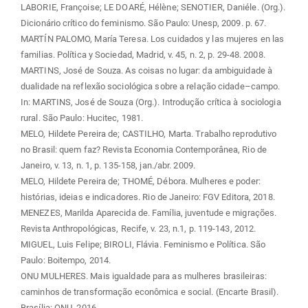
LABORIE, Françoise; LE DOARÉ, Hélène; SENOTIER, Daniéle. (Org.).
Dicionário crítico do feminismo. São Paulo: Unesp, 2009. p. 67.
MARTÍN PALOMO, María Teresa. Los cuidados y las mujeres en las
familias. Política y Sociedad, Madrid, v. 45, n. 2, p. 29-48. 2008.
MARTINS, José de Souza. As coisas no lugar: da ambiguidade à
dualidade na reflexão sociológica sobre a relação cidade–campo.
In: MARTINS, José de Souza (Org.). Introdução crítica à sociologia
rural. São Paulo: Hucitec, 1981.
MELO, Hildete Pereira de; CASTILHO, Marta. Trabalho reprodutivo
no Brasil: quem faz? Revista Economia Contemporânea, Rio de
Janeiro, v. 13, n. 1, p. 135-158, jan./abr. 2009.
MELO, Hildete Pereira de; THOMÉ, Débora. Mulheres e poder:
histórias, ideias e indicadores. Rio de Janeiro: FGV Editora, 2018.
MENEZES, Marilda Aparecida de. Família, juventude e migrações.
Revista Anthropológicas, Recife, v. 23, n.1, p. 119-143, 2012.
MIGUEL, Luis Felipe; BIROLI, Flávia. Feminismo e Política. São
Paulo: Boitempo, 2014.
ONU MULHERES. Mais igualdade para as mulheres brasileiras:
caminhos de transformação econômica e social. (Encarte Brasil).
Brasília: ONU, 2016.