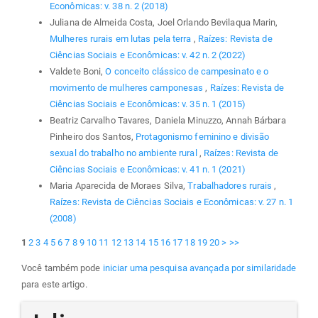
Econômicas: v. 38 n. 2 (2018)
Juliana de Almeida Costa, Joel Orlando Bevilaqua Marin,
Mulheres rurais em lutas pela terra
,
Raízes: Revista de
Ciências Sociais e Econômicas: v. 42 n. 2 (2022)
Valdete Boni,
O conceito clássico de campesinato e o
movimento de mulheres camponesas
,
Raízes: Revista de
Ciências Sociais e Econômicas: v. 35 n. 1 (2015)
Beatriz Carvalho Tavares, Daniela Minuzzo, Annah Bárbara
Pinheiro dos Santos,
Protagonismo feminino e divisão
sexual do trabalho no ambiente rural
,
Raízes: Revista de
Ciências Sociais e Econômicas: v. 41 n. 1 (2021)
Maria Aparecida de Moraes Silva,
Trabalhadores rurais
,
Raízes: Revista de Ciências Sociais e Econômicas: v. 27 n. 1
(2008)
1
2
3
4
5
6
7
8
9
10
11
12
13
14
15
16
17
18
19
20
>
>>
Você também pode
iniciar uma pesquisa avançada por similaridade
para este artigo.