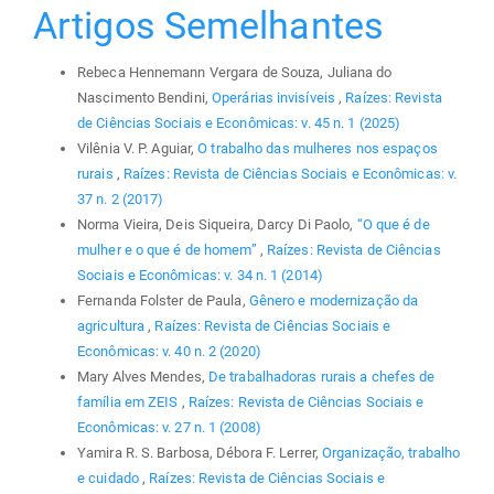
Artigos Semelhantes
Rebeca Hennemann Vergara de Souza, Juliana do
Nascimento Bendini,
Operárias invisíveis
,
Raízes: Revista
de Ciências Sociais e Econômicas: v. 45 n. 1 (2025)
Vilênia V. P. Aguiar,
O trabalho das mulheres nos espaços
rurais
,
Raízes: Revista de Ciências Sociais e Econômicas: v.
37 n. 2 (2017)
Norma Vieira, Deis Siqueira, Darcy Di Paolo,
“O que é de
mulher e o que é de homem”
,
Raízes: Revista de Ciências
Sociais e Econômicas: v. 34 n. 1 (2014)
Fernanda Folster de Paula,
Gênero e modernização da
agricultura
,
Raízes: Revista de Ciências Sociais e
Econômicas: v. 40 n. 2 (2020)
Mary Alves Mendes,
De trabalhadoras rurais a chefes de
família em ZEIS
,
Raízes: Revista de Ciências Sociais e
Econômicas: v. 27 n. 1 (2008)
Yamira R. S. Barbosa, Débora F. Lerrer,
Organização, trabalho
e cuidado
,
Raízes: Revista de Ciências Sociais e