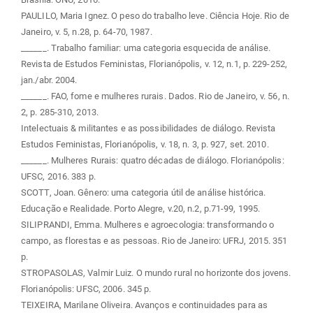
PAULILO, Maria Ignez. O peso do trabalho leve. Ciência Hoje. Rio de
Janeiro, v. 5, n.28, p. 64-70, 1987.
______. Trabalho familiar: uma categoria esquecida de análise.
Revista de Estudos Feministas, Florianópolis, v. 12, n.1, p. 229-252,
jan./abr. 2004.
______. FAO, fome e mulheres rurais. Dados. Rio de Janeiro, v. 56, n.
2, p. 285-310, 2013.
Intelectuais & militantes e as possibilidades de diálogo. Revista
Estudos Feministas, Florianópolis, v. 18, n. 3, p. 927, set. 2010.
______. Mulheres Rurais: quatro décadas de diálogo. Florianópolis:
UFSC, 2016. 383 p.
SCOTT, Joan. Gênero: uma categoria útil de análise histórica.
Educação e Realidade. Porto Alegre, v.20, n.2, p.71-99, 1995.
SILIPRANDI, Emma. Mulheres e agroecologia: transformando o
campo, as florestas e as pessoas. Rio de Janeiro: UFRJ, 2015. 351
p.
STROPASOLAS, Valmir Luiz. O mundo rural no horizonte dos jovens.
Florianópolis: UFSC, 2006. 345 p.
TEIXEIRA, Marilane Oliveira. Avanços e continuidades para as