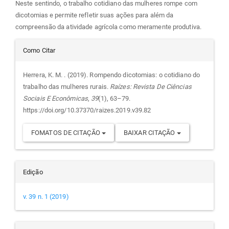
Neste sentindo, o trabalho cotidiano das mulheres rompe com
dicotomias e permite refletir suas ações para além da
compreensão da atividade agrícola como meramente produtiva.
Detalhes
Como Citar
do
Herrera, K. M. . (2019). Rompendo dicotomias: o cotidiano do
trabalho das mulheres rurais.
Raízes: Revista De Ciências
artigo
Sociais E Econômicas
,
39
(1), 63–79.
https://doi.org/10.37370/raizes.2019.v39.82
FOMATOS DE CITAÇÃO
BAIXAR CITAÇÃO
Edição
v. 39 n. 1 (2019)