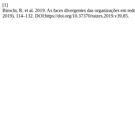
[1]
Birochi, R. et al. 2019. As faces divergentes das organizações em red
2019), 114–132. DOI:https://doi.org/10.37370/raizes.2019.v39.85.