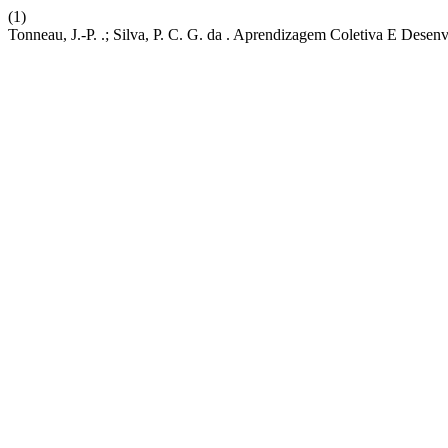
(1)
Tonneau, J.-P. .; Silva, P. C. G. da . Aprendizagem Coletiva E Dese