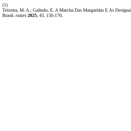
(1)
Teixeira, M. A.; Galindo, E. A Marcha Das Margaridas E As Desiguald
Brasil.
raizes
2025
,
45
, 150-170.