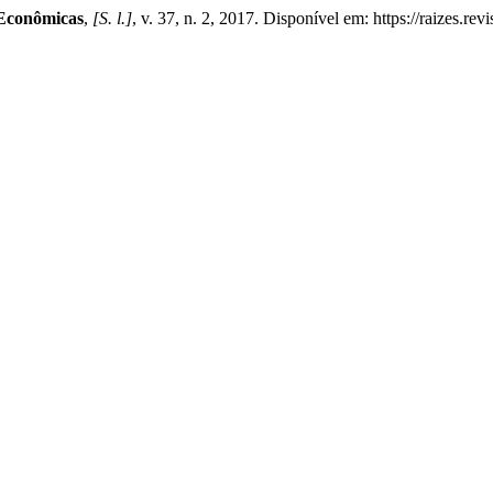
e Econômicas
,
[S. l.]
, v. 37, n. 2, 2017. Disponível em: https://raizes.re