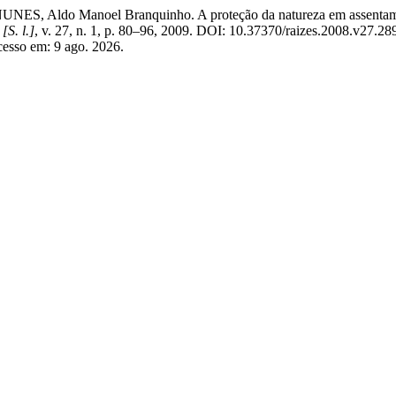
, Aldo Manoel Branquinho. A proteção da natureza em assentamentos
,
[S. l.]
, v. 27, n. 1, p. 80–96, 2009. DOI: 10.37370/raizes.2008.v27.28
Acesso em: 9 ago. 2026.