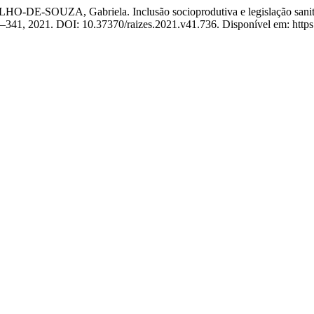
ZA, Gabriela. Inclusão socioprodutiva e legislação sanitária: o
323–341, 2021. DOI: 10.37370/raizes.2021.v41.736. Disponível em: https:/