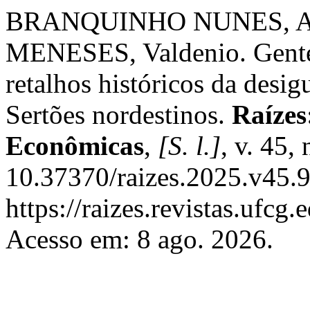
BRANQUINHO NUNES, Al
MENESES, Valdenio. Gente d
retalhos históricos da desi
Sertões nordestinos.
Raízes
Econômicas
,
[S. l.]
, v. 45,
10.37370/raizes.2025.v45.9
https://raizes.revistas.ufcg
Acesso em: 8 ago. 2026.