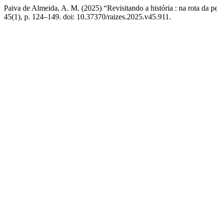
Paiva de Almeida, A. M. (2025) “Revisitando a história : na rota da 
45(1), p. 124–149. doi: 10.37370/raizes.2025.v45.911.