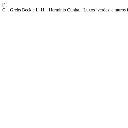
[1]
C. . Grehs Beck e L. H. . Hermínio Cunha, “Luxos ‘verdes’ e muros i