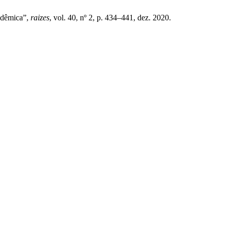
cadêmica”,
raizes
, vol. 40, nº 2, p. 434–441, dez. 2020.