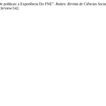
 De políticas: a Experiência Do FNE”.
Raízes: Revista de Ciências Soci
icle/view/142.