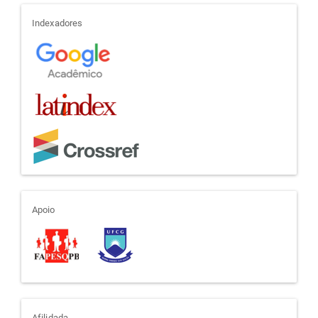
indexadores
Indexadores
apoio
Apoio
Afilidada