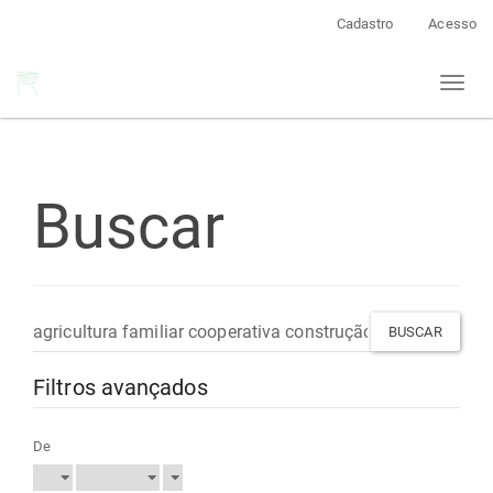
Navegação
Cadastro
Acesso
Principal
Conteúdo
Toggl
principal
naviga
Barra
Lateral
Buscar
Pesquisar
termo
Filtros avançados
De