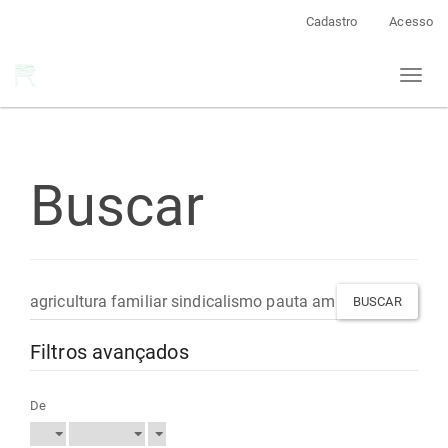
Navegação
Cadastro
Acesso
Principal
Conteúdo
Toggl
principal
naviga
Barra
Lateral
Buscar
Pesquisar
termo
Filtros avançados
De