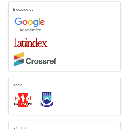
indexadores
Indexadores
apoio
Apoio
Afilidada