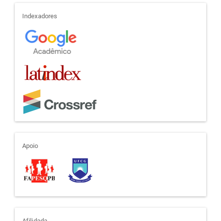
indexadores
Indexadores
apoio
Apoio
Afilidada