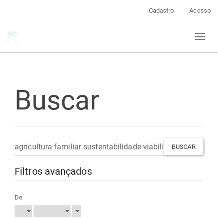
Navegação
Cadastro
Acesso
Principal
Conteúdo
Toggl
principal
naviga
Barra
Lateral
Buscar
Pesquisar
termo
Filtros avançados
De