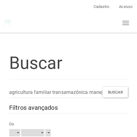
Navegação
Cadastro
Acesso
Principal
Conteúdo
Toggl
principal
naviga
Barra
Lateral
Buscar
Pesquisar
termo
Filtros avançados
De