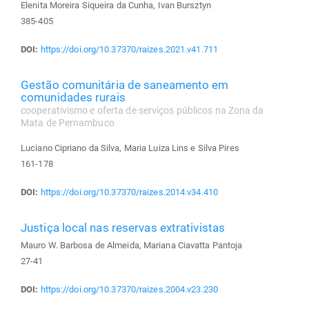
Elenita Moreira Siqueira da Cunha, Ivan Bursztyn
385-405
DOI:
https://doi.org/10.37370/raizes.2021.v41.711
Gestão comunitária de saneamento em
comunidades rurais
cooperativismo e oferta de serviços públicos na Zona da
Mata de Pernambuco
Luciano Cipriano da Silva, Maria Luiza Lins e Silva Pires
161-178
DOI:
https://doi.org/10.37370/raizes.2014.v34.410
Justiça local nas reservas extrativistas
Mauro W. Barbosa de Almeida, Mariana Ciavatta Pantoja
27-41
DOI:
https://doi.org/10.37370/raizes.2004.v23.230