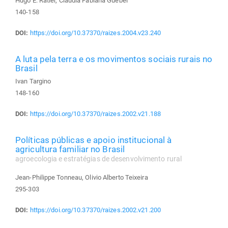
Hugo E. Ratier, Claudia Fabiana Guebel
140-158
DOI:
https://doi.org/10.37370/raizes.2004.v23.240
A luta pela terra e os movimentos sociais rurais no
Brasil
Ivan Targino
148-160
DOI:
https://doi.org/10.37370/raizes.2002.v21.188
Políticas públicas e apoio institucional à
agricultura familiar no Brasil
agroecologia e estratégias de desenvolvimento rural
Jean-Philippe Tonneau, Olivio Alberto Teixeira
295-303
DOI:
https://doi.org/10.37370/raizes.2002.v21.200