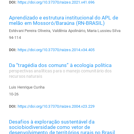
DOI:
https://doi.org/10.37370/raizes.2021.v41.696
Aprendizado e estrutura institucional do APL de
melão em Mossoró/Baraúna (RN-BRASIL)
Estévani Pereira Oliveira, Valdênia Apolinário, Maria Lussieu Silva
94-114
DOI:
https://doi.org/10.37370/raizes.2014.v34.405
Da “tragédia dos comuns” à ecologia política
perspectivas analíticas para o manejo comunitário dos
recursos naturais
Luis Henrique Cunha
10-26
DOI:
https://doi.org/10.37370/raizes.2004.v23.229
Desafios à exploração sustentável da
sociobiodiversidade como vetor de
desenvolvimento de territórios rurais no Brasil