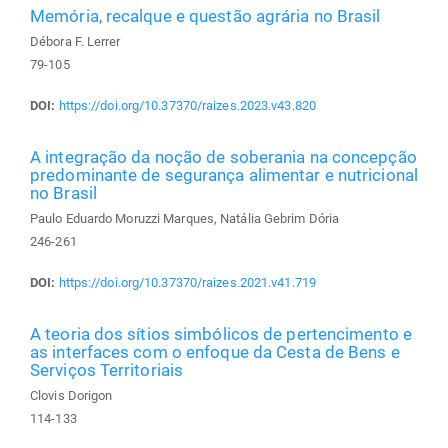
Memória, recalque e questão agrária no Brasil
Débora F. Lerrer
79-105
DOI:
https://doi.org/10.37370/raizes.2023.v43.820
A integração da noção de soberania na concepção
predominante de segurança alimentar e nutricional
no Brasil
Paulo Eduardo Moruzzi Marques, Natália Gebrim Dória
246-261
DOI:
https://doi.org/10.37370/raizes.2021.v41.719
A teoria dos sítios simbólicos de pertencimento e
as interfaces com o enfoque da Cesta de Bens e
Serviços Territoriais
Clovis Dorigon
114-133