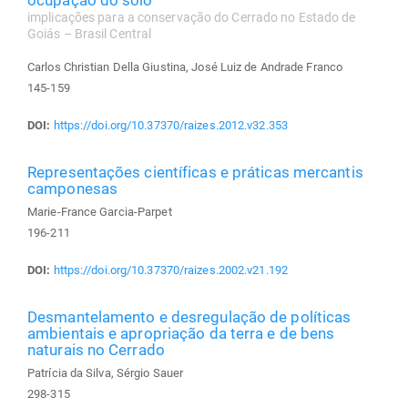
ocupação do solo
implicações para a conservação do Cerrado no Estado de
Goiás – Brasil Central
Carlos Christian Della Giustina, José Luiz de Andrade Franco
145-159
DOI:
https://doi.org/10.37370/raizes.2012.v32.353
Representações científicas e práticas mercantis
camponesas
Marie-France Garcia-Parpet
196-211
DOI:
https://doi.org/10.37370/raizes.2002.v21.192
Desmantelamento e desregulação de políticas
ambientais e apropriação da terra e de bens
naturais no Cerrado
Patrícia da Silva, Sérgio Sauer
298-315