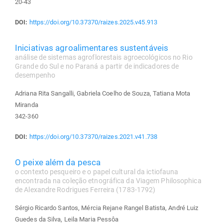
20-43
DOI:
https://doi.org/10.37370/raizes.2025.v45.913
Iniciativas agroalimentares sustentáveis
análise de sistemas agroflorestais agroecológicos no Rio
Grande do Sul e no Paraná a partir de indicadores de
desempenho
Adriana Rita Sangalli, Gabriela Coelho de Souza, Tatiana Mota
Miranda
342-360
DOI:
https://doi.org/10.37370/raizes.2021.v41.738
O peixe além da pesca
o contexto pesqueiro e o papel cultural da ictiofauna
encontrada na coleção etnográfica da Viagem Philosophica
de Alexandre Rodrigues Ferreira (1783-1792)
Sérgio Ricardo Santos, Mércia Rejane Rangel Batista, André Luiz
Guedes da Silva, Leila Maria Pessôa