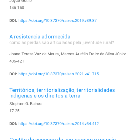
Joyce Gotlib
146-160
DOI:
https://doi.org/10.37370/raizes.2019.v39.87
A resistência adormecida
como as perdas são articuladas pela juventude rural?
Joana Tereza Vaz de Moura, Marcos Aurélio Freire da Silva Júnior
406-421
DOI:
https://doi.org/10.37370/raizes.2021.v41.715
Territórios, territorialização, territorialidades
indígenas e os direitos à terra
Stephen G. Baines
17-25
DOI:
https://doi.org/10.37370/raizes.2014.v34.412
Gestão de espaços de uso comum e manejo