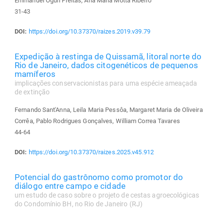
Emmanuel Oguri Freitas, Ana Maria Motta Ribeiro
31-43
DOI:
https://doi.org/10.37370/raizes.2019.v39.79
Expedição à restinga de Quissamã, litoral norte do
Rio de Janeiro, dados citogenéticos de pequenos
mamíferos
implicações conservacionistas para uma espécie ameaçada
de extinção
Fernando Sant'Anna, Leila Maria Pessôa, Margaret Maria de Oliveira
Corrêa, Pablo Rodrigues Gonçalves, William Correa Tavares
44-64
DOI:
https://doi.org/10.37370/raizes.2025.v45.912
Potencial do gastrônomo como promotor do
diálogo entre campo e cidade
um estudo de caso sobre o projeto de cestas agroecológicas
do Condomínio BH, no Rio de Janeiro (RJ)