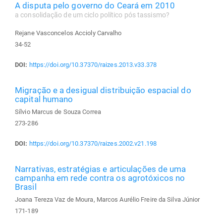
A disputa pelo governo do Ceará em 2010
a consolidação de um ciclo político pós tassismo?
Rejane Vasconcelos Accioly Carvalho
34-52
DOI:
https://doi.org/10.37370/raizes.2013.v33.378
Migração e a desigual distribuição espacial do
capital humano
Sílvio Marcus de Souza Correa
273-286
DOI:
https://doi.org/10.37370/raizes.2002.v21.198
Narrativas, estratégias e articulações de uma
campanha em rede contra os agrotóxicos no
Brasil
Joana Tereza Vaz de Moura, Marcos Aurélio Freire da Silva Júnior
171-189