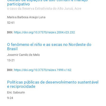
participativo
o caso da Reserva Extrativista do Alto Juruá, Acre
Marisa Barbosa Araujo Luna
52-61
DOI:
https://doi.org/10.37370/raizes.2004.v23.232
O fenômeno el niño e as secas no Nordeste do
Brasil
Josemir Camilo de Melo
13-21
DOI:
https://doi.org/10.37370/raizes.1999.v.162
Políticas públicas de desenvolvimento sustentável
e reciprocidade
Eric Sabourin
9-24