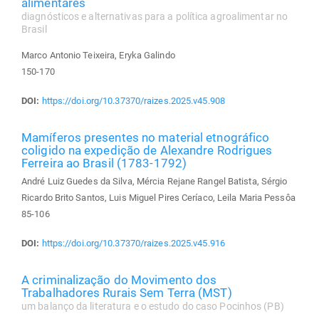
alimentares
diagnósticos e alternativas para a política agroalimentar no
Brasil
Marco Antonio Teixeira, Eryka Galindo
150-170
DOI:
https://doi.org/10.37370/raizes.2025.v45.908
Mamíferos presentes no material etnográfico
coligido na expedição de Alexandre Rodrigues
Ferreira ao Brasil (1783-1792)
André Luiz Guedes da Silva, Mércia Rejane Rangel Batista, Sérgio
Ricardo Brito Santos, Luis Miguel Pires Ceríaco, Leila Maria Pessôa
85-106
DOI:
https://doi.org/10.37370/raizes.2025.v45.916
A criminalização do Movimento dos
Trabalhadores Rurais Sem Terra (MST)
um balanço da literatura e o estudo do caso Pocinhos (PB)