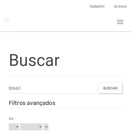
Navegação
Cadastro
Acesso
Principal
Conteúdo
Toggl
principal
naviga
Barra
Lateral
Buscar
Pesquisar
termo
Filtros avançados
De