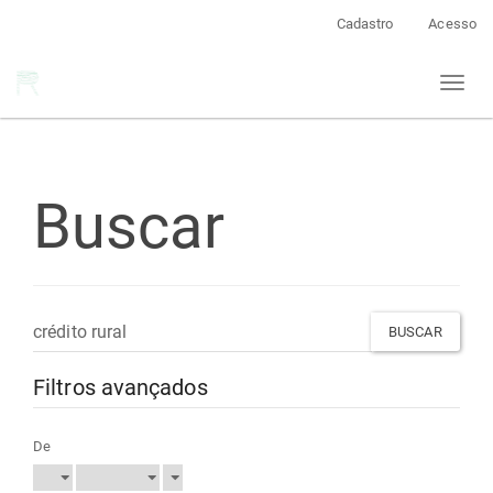
Navegação
Cadastro
Acesso
Principal
Conteúdo
Toggl
principal
naviga
Barra
Lateral
Buscar
Pesquisar
termo
Filtros avançados
De