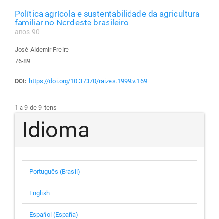
Política agrícola e sustentabilidade da agricultura
familiar no Nordeste brasileiro
anos 90
José Aldemir Freire
76-89
DOI:
https://doi.org/10.37370/raizes.1999.v.169
1 a 9 de 9 itens
Idioma
Português (Brasil)
English
Español (España)