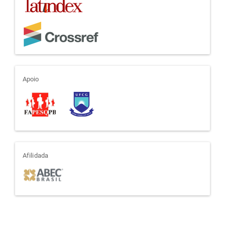
apoio
Apoio
afiliada
Afilidada