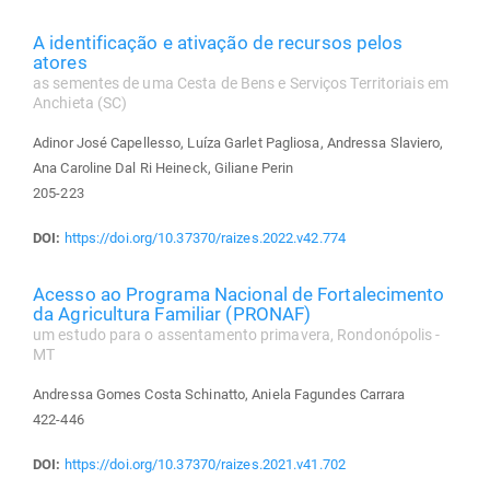
A identificação e ativação de recursos pelos
atores
as sementes de uma Cesta de Bens e Serviços Territoriais em
Anchieta (SC)
Adinor José Capellesso, Luíza Garlet Pagliosa, Andressa Slaviero,
Ana Caroline Dal Ri Heineck, Giliane Perin
205-223
DOI:
https://doi.org/10.37370/raizes.2022.v42.774
Acesso ao Programa Nacional de Fortalecimento
da Agricultura Familiar (PRONAF)
um estudo para o assentamento primavera, Rondonópolis -
MT
Andressa Gomes Costa Schinatto, Aniela Fagundes Carrara
422-446
DOI:
https://doi.org/10.37370/raizes.2021.v41.702