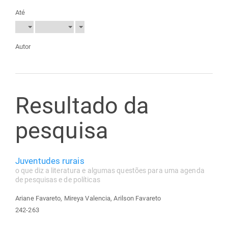
Até
Autor
Resultado da
pesquisa
Juventudes rurais
o que diz a literatura e algumas questões para uma agenda
de pesquisas e de políticas
Ariane Favareto, Mireya Valencia, Arilson Favareto
242-263