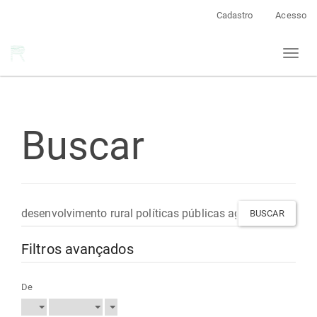
Navegação
Cadastro
Acesso
Principal
Conteúdo
Toggl
principal
naviga
Barra
Lateral
Buscar
Pesquisar
termo
Filtros avançados
De