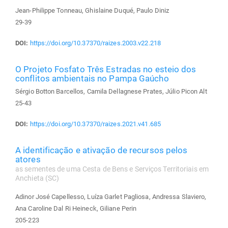
Jean-Philippe Tonneau, Ghislaine Duqué, Paulo Diniz
29-39
DOI:
https://doi.org/10.37370/raizes.2003.v22.218
O Projeto Fosfato Três Estradas no esteio dos
conflitos ambientais no Pampa Gaúcho
Sérgio Botton Barcellos, Camila Dellagnese Prates, Júlio Picon Alt
25-43
DOI:
https://doi.org/10.37370/raizes.2021.v41.685
A identificação e ativação de recursos pelos
atores
as sementes de uma Cesta de Bens e Serviços Territoriais em
Anchieta (SC)
Adinor José Capellesso, Luíza Garlet Pagliosa, Andressa Slaviero,
Ana Caroline Dal Ri Heineck, Giliane Perin
205-223