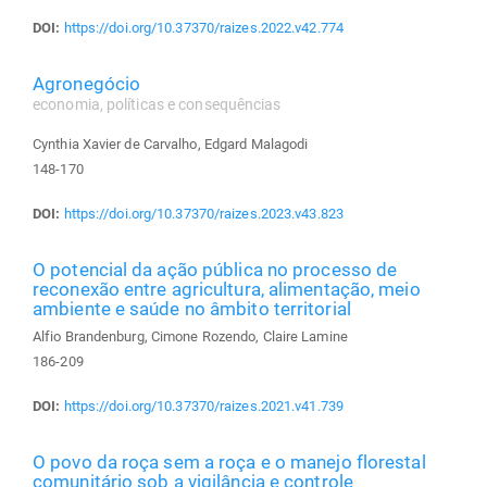
DOI:
https://doi.org/10.37370/raizes.2022.v42.774
Agronegócio
economia, políticas e consequências
Cynthia Xavier de Carvalho, Edgard Malagodi
148-170
DOI:
https://doi.org/10.37370/raizes.2023.v43.823
O potencial da ação pública no processo de
reconexão entre agricultura, alimentação, meio
ambiente e saúde no âmbito territorial
Alfio Brandenburg, Cimone Rozendo, Claire Lamine
186-209
DOI:
https://doi.org/10.37370/raizes.2021.v41.739
O povo da roça sem a roça e o manejo florestal
comunitário sob a vigilância e controle