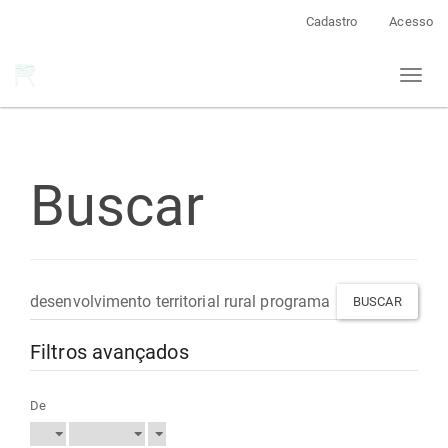
Navegação
Cadastro
Acesso
Principal
Conteúdo
Toggl
principal
naviga
Barra
Lateral
Buscar
Pesquisar
termo
Filtros avançados
De