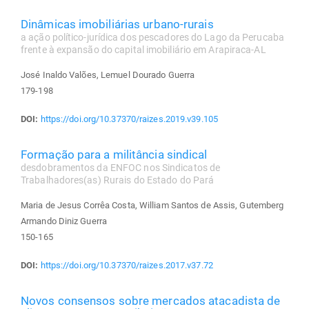
Dinâmicas imobiliárias urbano-rurais
a ação político-jurídica dos pescadores do Lago da Perucaba
frente à expansão do capital imobiliário em Arapiraca-AL
José Inaldo Valões, Lemuel Dourado Guerra
179-198
DOI:
https://doi.org/10.37370/raizes.2019.v39.105
Formação para a militância sindical
desdobramentos da ENFOC nos Sindicatos de
Trabalhadores(as) Rurais do Estado do Pará
Maria de Jesus Corrêa Costa, William Santos de Assis, Gutemberg
Armando Diniz Guerra
150-165
DOI:
https://doi.org/10.37370/raizes.2017.v37.72
Novos consensos sobre mercados atacadista de