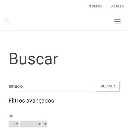
Navegação
Cadastro
Acesso
Principal
Conteúdo
Toggl
principal
naviga
Barra
Lateral
Buscar
Pesquisar
termo
Filtros avançados
De