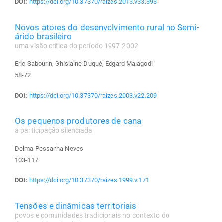
DOI:
https://doi.org/10.37370/raizes.2013.v33.393
Novos atores do desenvolvimento rural no Semi-
árido brasileiro
uma visão crítica do período 1997-2002
Eric Sabourin, Ghislaine Duqué, Edgard Malagodi
58-72
DOI:
https://doi.org/10.37370/raizes.2003.v22.209
Os pequenos produtores de cana
a participação silenciada
Delma Pessanha Neves
103-117
DOI:
https://doi.org/10.37370/raizes.1999.v.171
Tensões e dinâmicas territoriais
povos e comunidades tradicionais no contexto do