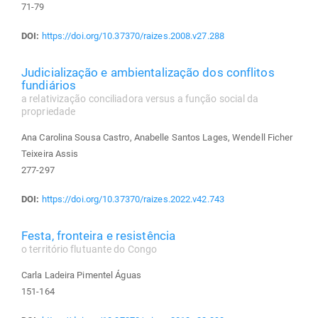
71-79
DOI:
https://doi.org/10.37370/raizes.2008.v27.288
Judicialização e ambientalização dos conflitos
fundiários
a relativização conciliadora versus a função social da
propriedade
Ana Carolina Sousa Castro, Anabelle Santos Lages, Wendell Ficher
Teixeira Assis
277-297
DOI:
https://doi.org/10.37370/raizes.2022.v42.743
Festa, fronteira e resistência
o território flutuante do Congo
Carla Ladeira Pimentel Águas
151-164