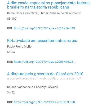
A dimensão espacial no planejamento federal
brasileiro na trajetória republicana
Kilma Gonçalves Cezar, Elimar Pinheiro do Nascimento
88-107
DOI:
https://doi.org/10.37370/raizes.2016.v36.449
Rotatividade em assentamentos rurais
Paulo Freire Mello
55-64
DOI:
https://doi.org/10.37370/raizes.2006.v25.261
A disputa pelo governo do Ceará em 2010
a consolidação de um ciclo político pós tassismo?
Rejane Vasconcelos Accioly Carvalho
34-52
DOI:
https://doi.org/10.37370/raizes.2013.v33.378