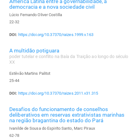
América Latina entre a governabilidade, a
democracia e a nova sociedade civil
Lúcio Fernando Oliver Costilla
22-32
DOI:
https://doi.org/10.37370/raizes.1999.v.163
A multidão potiguara
poder tutelar e conflito na Baía da Traição ao longo do século
XX
Estêvão Martins Palitot
25-44
DOI:
https://doi.org/10.37370/raizes.2011.v31.315
Desafios do funcionamento de conselhos
deliberativos em reservas extrativistas marinhas
na região bragantina do estado do Pará
Ivanilde de Sousa do Espirito Santo, Marc Piraux
62-78