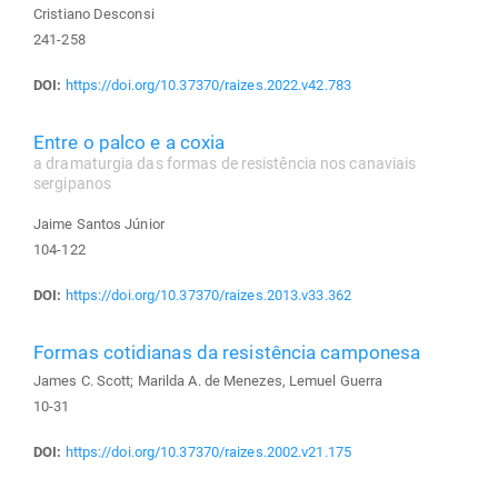
Cristiano Desconsi
241-258
DOI:
https://doi.org/10.37370/raizes.2022.v42.783
Entre o palco e a coxia
a dramaturgia das formas de resistência nos canaviais
sergipanos
Jaime Santos Júnior
104-122
DOI:
https://doi.org/10.37370/raizes.2013.v33.362
Formas cotidianas da resistência camponesa
James C. Scott; Marilda A. de Menezes, Lemuel Guerra
10-31
DOI:
https://doi.org/10.37370/raizes.2002.v21.175