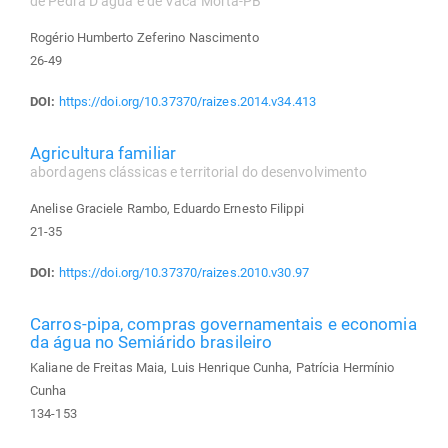
de Pedra D’água e de Vaca Morta-PB
Rogério Humberto Zeferino Nascimento
26-49
DOI:
https://doi.org/10.37370/raizes.2014.v34.413
Agricultura familiar
abordagens clássicas e territorial do desenvolvimento
Anelise Graciele Rambo, Eduardo Ernesto Filippi
21-35
DOI:
https://doi.org/10.37370/raizes.2010.v30.97
Carros-pipa, compras governamentais e economia
da água no Semiárido brasileiro
Kaliane de Freitas Maia, Luis Henrique Cunha, Patrícia Hermínio
Cunha
134-153