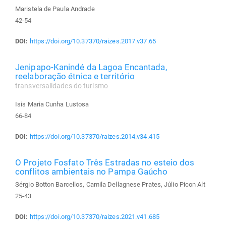
Maristela de Paula Andrade
42-54
DOI:
https://doi.org/10.37370/raizes.2017.v37.65
Jenipapo-Kanindé da Lagoa Encantada,
reelaboração étnica e território
transversalidades do turismo
Isis Maria Cunha Lustosa
66-84
DOI:
https://doi.org/10.37370/raizes.2014.v34.415
O Projeto Fosfato Três Estradas no esteio dos
conflitos ambientais no Pampa Gaúcho
Sérgio Botton Barcellos, Camila Dellagnese Prates, Júlio Picon Alt
25-43
DOI:
https://doi.org/10.37370/raizes.2021.v41.685