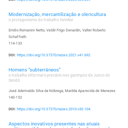
Modernização, mercantilização e olericultura
o protagonismo do trabalho familiar
Emilio Romanini Netto, Valdir Frigo Denardin, Valter Roberto
Schaffrath
114-133
DOI:
https://doi.org/10.37370/raizes.2021.v41.692
Homens “subterrâneos”
o trabalho informal e precário nos garimpos de Junco do
Seridó
José Aderivaldo Silva da Nóbrega, Marilda Aparecida de Menezes
140-152
DOI:
https://doi.org/10.37370/raizes.2010.v30.104
Aspectos inovativos presentes nas atuais