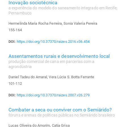
Inovação sociotécnica
a experiência do modelo do saneamento integrado em Recife,
Pernambuco
Hermelinda Maria Rocha Ferreira, Sonia Valeria Pereira
155-164
DOI:
https://doi.org/10.37370/raizes.2016.v36.454
Assentamentos rurais e desenvolvimento local
produção comercial de cana em parcerias com a
agrondústria
Daniel Tadeu do Amaral, Vera Lúcia S. Botta Ferrante
101-112
DOI:
https://doi.org/10.37370/raizes.2007.v26.279
Combater a seca ou conviver com o Semiárido?
fóruns e arenas de políticas públicas no Semiárido brasileiro
Lucas Oliveira do Amorim, Catia Grisa