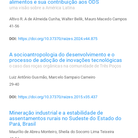
alimentos e sua contribuição aos ODS
uma visão sobre a América Latina
Altivo R. A de Almeida Cunha, Walter Belik, Mauro Macedo Campos
41-56
DOI:
https://doi.org/10.37370/raizes.2024.v44.875
A socioantropologia do desenvolvimento e o
processo de adoção de inovações tecnológicas
o caso das roças orgânicas na comunidade de Três Poços
Luiz Antônio Gusmão, Marcelo Sampaio Carneiro
29-40
DOI:
https://doi.org/10.37370/raizes.2015.v35.437
Mineração industrial e a estabilidade de
assentamentos rurais no Sudeste do Estado do
Pará, Brasil
Maurílio de Abreu Monteiro, Sheila do Socorro Lima Teixeira