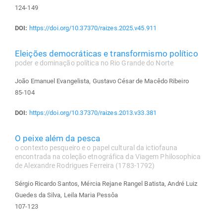
124-149
DOI:
https://doi.org/10.37370/raizes.2025.v45.911
Eleições democráticas e transformismo político
poder e dominação política no Rio Grande do Norte
João Emanuel Evangelista, Gustavo César de Macêdo Ribeiro
85-104
DOI:
https://doi.org/10.37370/raizes.2013.v33.381
O peixe além da pesca
o contexto pesqueiro e o papel cultural da ictiofauna
encontrada na coleção etnográfica da Viagem Philosophica
de Alexandre Rodrigues Ferreira (1783-1792)
Sérgio Ricardo Santos, Mércia Rejane Rangel Batista, André Luiz
Guedes da Silva, Leila Maria Pessôa
107-123