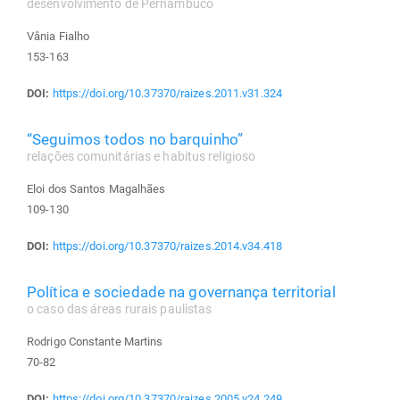
desenvolvimento de Pernambuco
Vânia Fialho
153-163
DOI:
https://doi.org/10.37370/raizes.2011.v31.324
“Seguimos todos no barquinho”
relações comunitárias e habitus religioso
Eloi dos Santos Magalhães
109-130
DOI:
https://doi.org/10.37370/raizes.2014.v34.418
Política e sociedade na governança territorial
o caso das áreas rurais paulistas
Rodrigo Constante Martins
70-82
DOI:
https://doi.org/10.37370/raizes.2005.v24.249