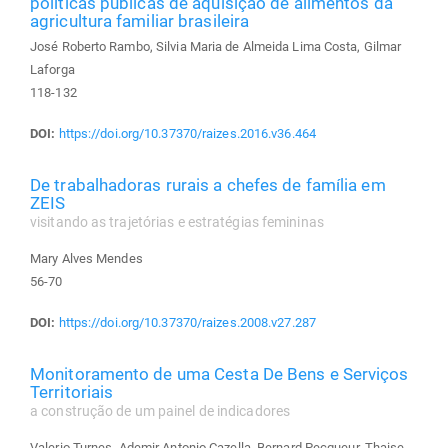
políticas públicas de aquisição de alimentos da
agricultura familiar brasileira
José Roberto Rambo, Silvia Maria de Almeida Lima Costa, Gilmar
Laforga
118-132
DOI:
https://doi.org/10.37370/raizes.2016.v36.464
De trabalhadoras rurais a chefes de família em
ZEIS
visitando as trajetórias e estratégias femininas
Mary Alves Mendes
56-70
DOI:
https://doi.org/10.37370/raizes.2008.v27.287
Monitoramento de uma Cesta De Bens e Serviços
Territoriais
a construção de um painel de indicadores
Valerio Turnes, Ademir Antonio Cazella, Bernard Pecqueur, Thaise