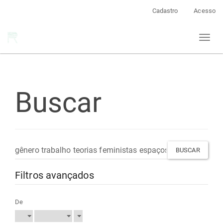
Navegação
Cadastro
Acesso
Principal
Conteúdo
Toggl
principal
naviga
Barra
Lateral
Buscar
Pesquisar
termo
Filtros avançados
De