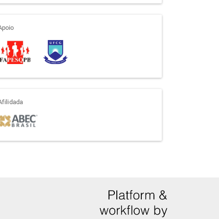
apoio
Apoio
afiliada
Afilidada