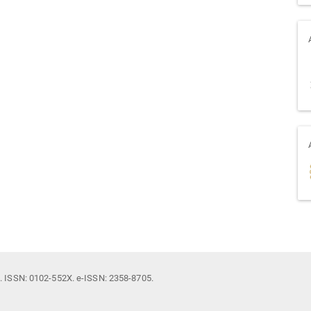
il. ISSN: 0102-552X. e-ISSN: 2358-8705.