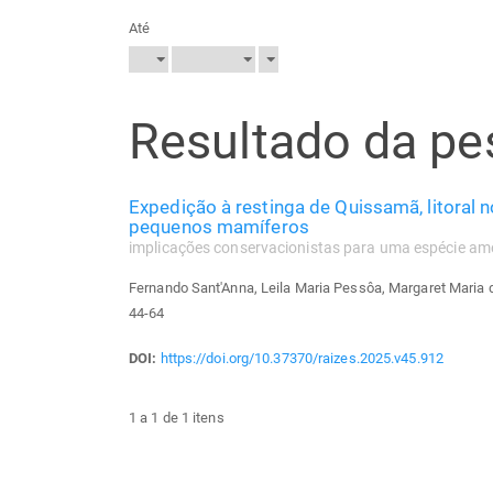
Até
Resultado da pe
Expedição à restinga de Quissamã, litoral n
pequenos mamíferos
implicações conservacionistas para uma espécie am
Fernando Sant'Anna, Leila Maria Pessôa, Margaret Maria d
44-64
DOI:
https://doi.org/10.37370/raizes.2025.v45.912
1 a 1 de 1 itens