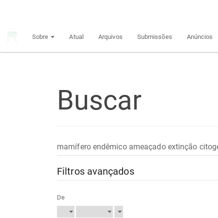
Navegação
Principal
Conteúdo
Sobre
Atual
Arquivos
Submissões
Anúncios
principal
Barra
Lateral
Buscar
Pesquisar
termo
Filtros avançados
De