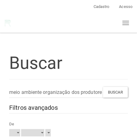
Navegação
Cadastro
Acesso
Principal
Conteúdo
Toggl
principal
naviga
Barra
Lateral
Buscar
Pesquisar
termo
Filtros avançados
De