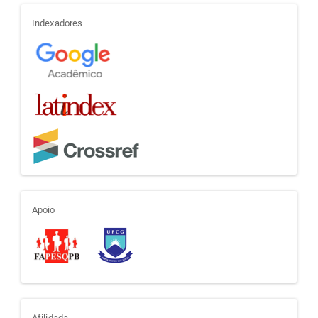
indexadores
Indexadores
apoio
Apoio
Afilidada