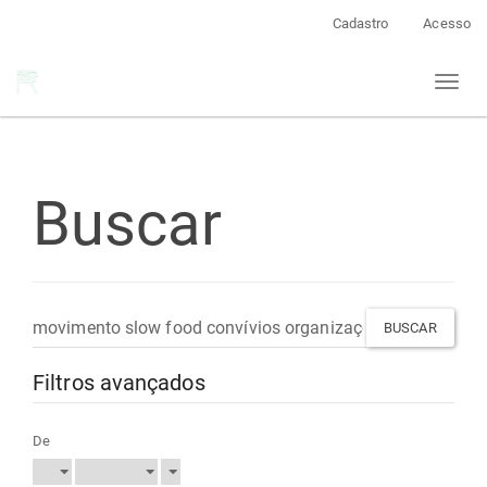
Navegação
Cadastro
Acesso
Principal
Conteúdo
Toggl
principal
naviga
Barra
Lateral
Buscar
Pesquisar
termo
Filtros avançados
De