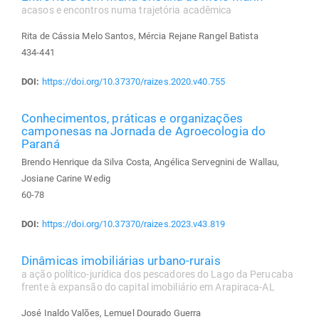
acasos e encontros numa trajetória acadêmica
Rita de Cássia Melo Santos, Mércia Rejane Rangel Batista
434-441
DOI:
https://doi.org/10.37370/raizes.2020.v40.755
Conhecimentos, práticas e organizações
camponesas na Jornada de Agroecologia do
Paraná
Brendo Henrique da Silva Costa, Angélica Servegnini de Wallau,
Josiane Carine Wedig
60-78
DOI:
https://doi.org/10.37370/raizes.2023.v43.819
Dinâmicas imobiliárias urbano-rurais
a ação político-jurídica dos pescadores do Lago da Perucaba
frente à expansão do capital imobiliário em Arapiraca-AL
José Inaldo Valões, Lemuel Dourado Guerra