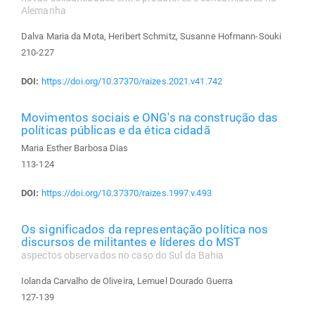
Alemanha
Dalva Maria da Mota, Heribert Schmitz, Susanne Hofmann-Souki
210-227
DOI:
https://doi.org/10.37370/raizes.2021.v41.742
Movimentos sociais e ONG's na construção das
políticas públicas e da ética cidadã
Maria Esther Barbosa Dias
113-124
DOI:
https://doi.org/10.37370/raizes.1997.v.493
Os significados da representação política nos
discursos de militantes e líderes do MST
aspectos observados no caso do Sul da Bahia
Iolanda Carvalho de Oliveira, Lemuel Dourado Guerra
127-139