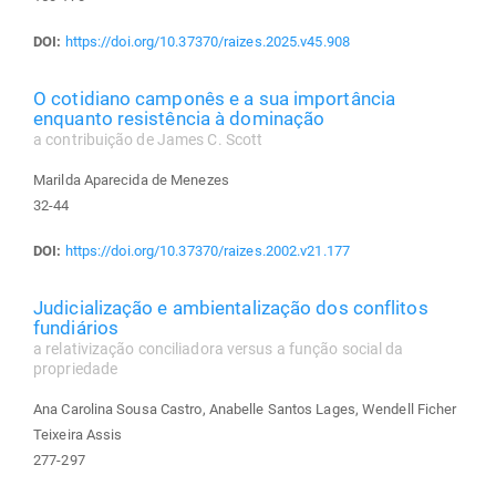
DOI:
https://doi.org/10.37370/raizes.2025.v45.908
O cotidiano camponês e a sua importância
enquanto resistência à dominação
a contribuição de James C. Scott
Marilda Aparecida de Menezes
32-44
DOI:
https://doi.org/10.37370/raizes.2002.v21.177
Judicialização e ambientalização dos conflitos
fundiários
a relativização conciliadora versus a função social da
propriedade
Ana Carolina Sousa Castro, Anabelle Santos Lages, Wendell Ficher
Teixeira Assis
277-297