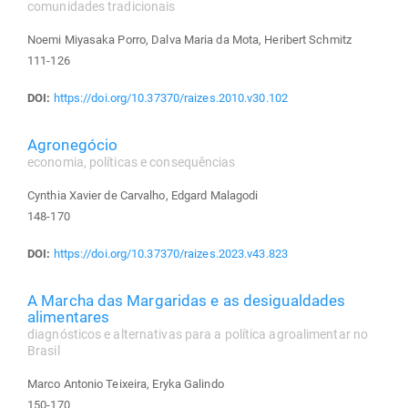
comunidades tradicionais
Noemi Miyasaka Porro, Dalva Maria da Mota, Heribert Schmitz
111-126
DOI:
https://doi.org/10.37370/raizes.2010.v30.102
Agronegócio
economia, políticas e consequências
Cynthia Xavier de Carvalho, Edgard Malagodi
148-170
DOI:
https://doi.org/10.37370/raizes.2023.v43.823
A Marcha das Margaridas e as desigualdades
alimentares
diagnósticos e alternativas para a política agroalimentar no
Brasil
Marco Antonio Teixeira, Eryka Galindo
150-170