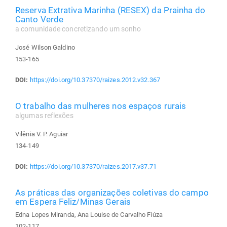
Reserva Extrativa Marinha (RESEX) da Prainha do
Canto Verde
a comunidade concretizando um sonho
José Wilson Galdino
153-165
DOI:
https://doi.org/10.37370/raizes.2012.v32.367
O trabalho das mulheres nos espaços rurais
algumas reflexões
Vilênia V. P. Aguiar
134-149
DOI:
https://doi.org/10.37370/raizes.2017.v37.71
As práticas das organizações coletivas do campo
em Espera Feliz/Minas Gerais
Edna Lopes Miranda, Ana Louise de Carvalho Fiúza
102-117