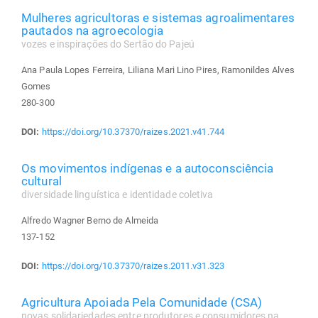
Mulheres agricultoras e sistemas agroalimentares
pautados na agroecologia
vozes e inspirações do Sertão do Pajeú
Ana Paula Lopes Ferreira, Liliana Mari Lino Pires, Ramonildes Alves
Gomes
280-300
DOI:
https://doi.org/10.37370/raizes.2021.v41.744
Os movimentos indígenas e a autoconsciência
cultural
diversidade linguística e identidade coletiva
Alfredo Wagner Berno de Almeida
137-152
DOI:
https://doi.org/10.37370/raizes.2011.v31.323
Agricultura Apoiada Pela Comunidade (CSA)
novas solidariedades entre produtores e consumidores na