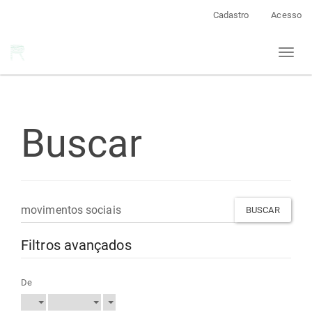
Navegação
Cadastro
Acesso
Principal
Conteúdo
Toggl
principal
naviga
Barra
Lateral
Buscar
Pesquisar
termo
Filtros avançados
De