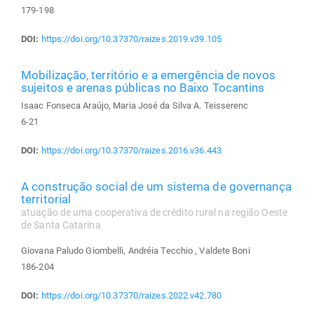
179-198
DOI:
https://doi.org/10.37370/raizes.2019.v39.105
Mobilização, território e a emergência de novos
sujeitos e arenas públicas no Baixo Tocantins
Isaac Fonseca Araújo, Maria José da Silva A. Teisserenc
6-21
DOI:
https://doi.org/10.37370/raizes.2016.v36.443
A construção social de um sistema de governança
territorial
atuação de uma cooperativa de crédito rural na região Oeste
de Santa Catarina
Giovana Paludo Giombelli, Andréia Tecchio , Valdete Boni
186-204
DOI:
https://doi.org/10.37370/raizes.2022.v42.780