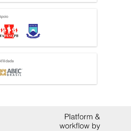
apoio
Apoio
afiliada
Afilidada