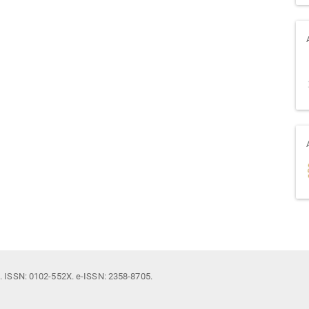
il. ISSN: 0102-552X. e-ISSN: 2358-8705.