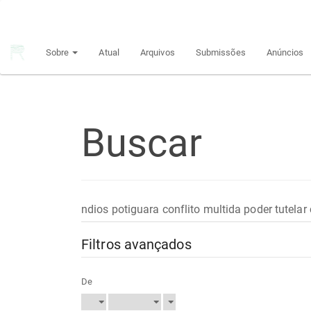
Navegação
Principal
Conteúdo
Sobre
Atual
Arquivos
Submissões
Anúncios
principal
Barra
Lateral
Buscar
Pesquisar
termo
Filtros avançados
De