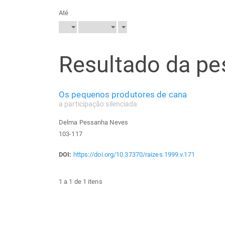
Até
Resultado da pe
Os pequenos produtores de cana
a participação silenciada
Delma Pessanha Neves
103-117
DOI:
https://doi.org/10.37370/raizes.1999.v.171
1 a 1 de 1 itens