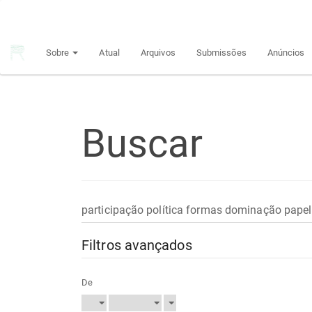
Navegação
Principal
Conteúdo
Sobre
Atual
Arquivos
Submissões
Anúncios
principal
Barra
Lateral
Buscar
Pesquisar
termo
Filtros avançados
De