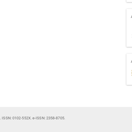
il. ISSN: 0102-552X. e-ISSN: 2358-8705.