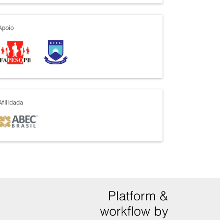
apoio
Apoio
afiliada
Afilidada