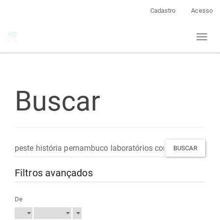
Navegação
Cadastro
Acesso
Principal
Conteúdo
Toggl
principal
naviga
Barra
Lateral
Buscar
Pesquisar
termo
Filtros avançados
De