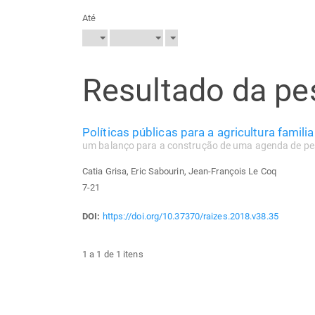
Até
Resultado da pe
Políticas públicas para a agricultura famili
um balanço para a construção de uma agenda de pe
Catia Grisa, Eric Sabourin, Jean-François Le Coq
7-21
DOI:
https://doi.org/10.37370/raizes.2018.v38.35
1 a 1 de 1 itens