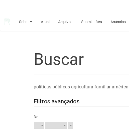
Navegação
Principal
Conteúdo
Sobre
Atual
Arquivos
Submissões
Anúncios
principal
Barra
Lateral
Buscar
Pesquisar
termo
Filtros avançados
De