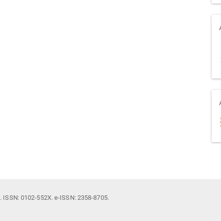
il. ISSN: 0102-552X. e-ISSN: 2358-8705.