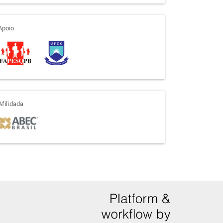
apoio
Apoio
afiliada
Afilidada