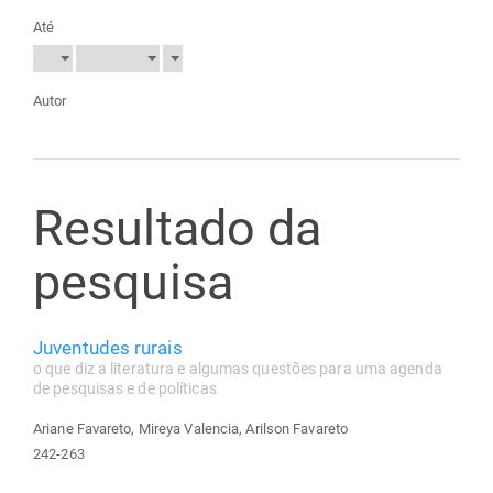
Até
Autor
Resultado da
pesquisa
Juventudes rurais
o que diz a literatura e algumas questões para uma agenda
de pesquisas e de políticas
Ariane Favareto, Mireya Valencia, Arilson Favareto
242-263