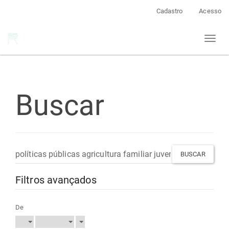
Navegação
Cadastro
Acesso
Principal
Conteúdo
Toggl
principal
naviga
Barra
Lateral
Buscar
Pesquisar
termo
Filtros avançados
De