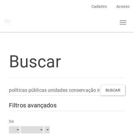
Navegação
Cadastro
Acesso
Principal
Conteúdo
Toggl
principal
naviga
Barra
Lateral
Buscar
Pesquisar
termo
Filtros avançados
De