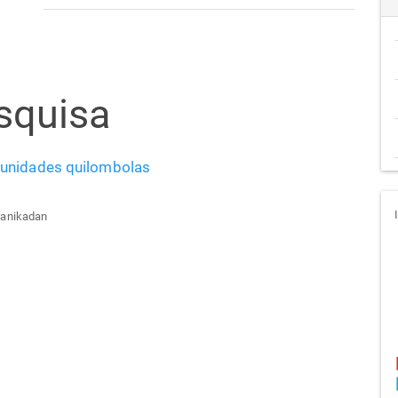
squisa
munidades quilombolas
Kanikadan