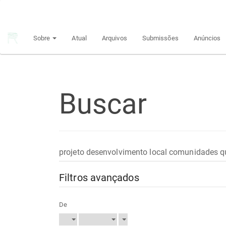
Navegação
Principal
Conteúdo
Sobre
Atual
Arquivos
Submissões
Anúncios
principal
Barra
Lateral
Buscar
Pesquisar
termo
Filtros avançados
De