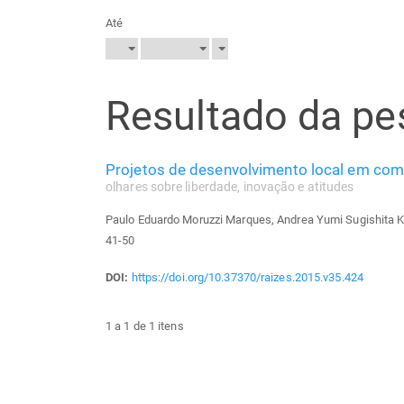
Até
Resultado da pe
Projetos de desenvolvimento local em co
olhares sobre liberdade, inovação e atitudes
Paulo Eduardo Moruzzi Marques, Andrea Yumi Sugishita 
41-50
DOI:
https://doi.org/10.37370/raizes.2015.v35.424
1 a 1 de 1 itens