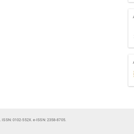
il. ISSN: 0102-552X. e-ISSN: 2358-8705.