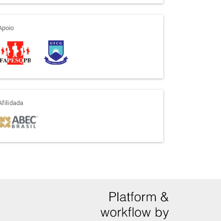
apoio
Apoio
afiliada
Afilidada