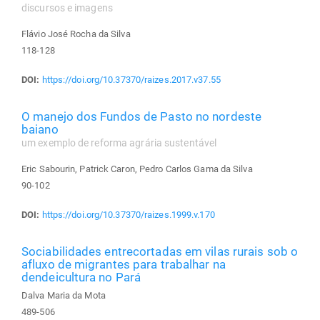
discursos e imagens
Flávio José Rocha da Silva
118-128
DOI:
https://doi.org/10.37370/raizes.2017.v37.55
O manejo dos Fundos de Pasto no nordeste
baiano
um exemplo de reforma agrária sustentável
Eric Sabourin, Patrick Caron, Pedro Carlos Gama da Silva
90-102
DOI:
https://doi.org/10.37370/raizes.1999.v.170
Sociabilidades entrecortadas em vilas rurais sob o
afluxo de migrantes para trabalhar na
dendeicultura no Pará
Dalva Maria da Mota
489-506