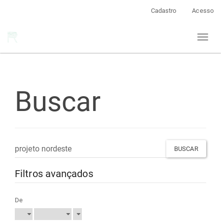
Navegação
Cadastro
Acesso
Principal
Conteúdo
Toggl
principal
naviga
Barra
Lateral
Buscar
Pesquisar
termo
Filtros avançados
De